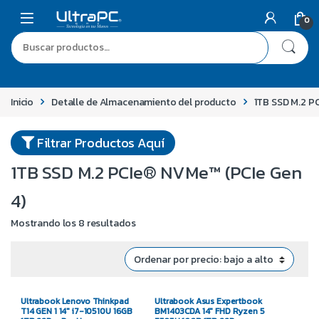
0
Inicio
Detalle de Almacenamiento del producto
1TB SSD M.2 P
Filtrar Productos Aquí
1TB SSD M.2 PCIe® NVMe™ (PCIe Gen
4)
Mostrando los 8 resultados
Ultrabook Lenovo Thinkpad
Ultrabook Asus Expertbook
T14 GEN 1 14″ i7-10510U 16GB
BM1403CDA 14″ FHD Ryzen 5