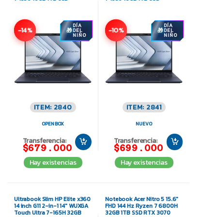
DÍA
DÍA
-14%
-10%
DEL
DEL
NIÑO
NIÑO
ITEM: 2840
ITEM: 2841
OPEN BOX
NUEVO
Transferencia:
Transferencia:
$679.000
$699.000
Hay existencias
Hay existencias
Ultrabook Slim HP Elite x360
Notebook Acer Nitro 5 15.6″
14 inch G11 2-in-1 14″ WUXGA
FHD 144 Hz Ryzen 7 6800H
Touch Ultra 7-165H 32GB
32GB 1TB SSD RTX 3070