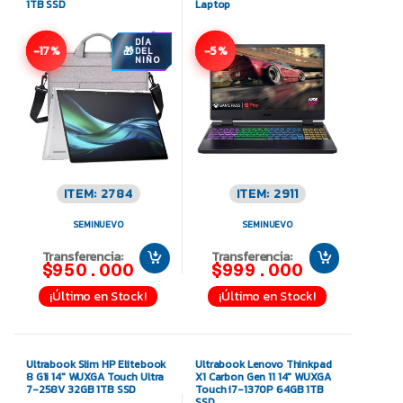
1TB SSD
Laptop
DÍA
-17%
-5%
DEL
NIÑO
ITEM: 2784
ITEM: 2911
SEMINUEVO
SEMINUEVO
Transferencia:
Transferencia:
$950.000
$999.000
¡Último en Stock!
¡Último en Stock!
Ultrabook Slim HP Elitebook
Ultrabook Lenovo Thinkpad
8 G1i 14″ WUXGA Touch Ultra
X1 Carbon Gen 11 14″ WUXGA
7-258V 32GB 1TB SSD
Touch i7-1370P 64GB 1TB
SSD