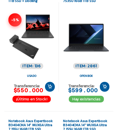
1TB SSD + Docking
7535U 16GB 1TB SSD
-5%
ITEM: 136
ITEM: 2861
USADO
OPEN BOX
Transferencia:
Transferencia:
$550.000
$599.000
¡Último en Stock!
Hay existencias
Notebook Asus Expertbook
Notebook Asus Expertbook
B3404CMA 14″ WUXGA Ultra
B3404CMA 14″ WUXGA Ultra
7 155U 16GB 1TB SSD
7 155U 16GB 1TB SSD