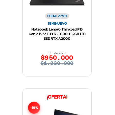
ITEM: 2759
SEMINUEVO
Notebook Lenovo Thinkpad P15
Gen 2 15.6″ FHD i7-11800H 32GB 1TB
SSD RTX A2000
Transferencia:
$950.000
$1.230.000
¡OFERTA!
-19%