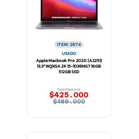
ITEM: 2874
USADO
Apple Macbook Pro 2020 (A2251)
13.3″ WQXGA 2K i5-1038NG7 16GB
512GB SSD
Transferencia:
$425.000
$489.000