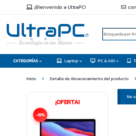
¡Bienvenido a UltraPC!
con
R
D
C
H
CATEGORÍAS
Laptop
PC & AIO
T
Inicio
Detalle de Almacenamiento del producto
No s
¡OFERTA!
-13%