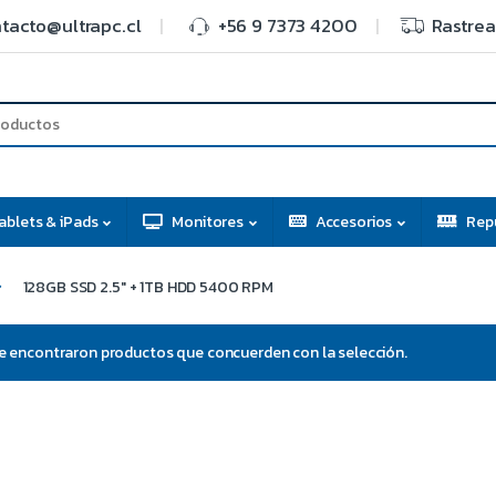
tacto@ultrapc.cl
+56 9 7373 4200
Rastrea
ablets & iPads
Monitores
Accesorios
Rep
128GB SSD 2.5" + 1TB HDD 5400 RPM
e encontraron productos que concuerden con la selección.