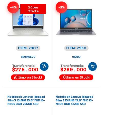
Súper
-4%
-3%
Oferta
ITEM: 2907
ITEM: 2950
SEMINUEVO
USADO
Transferencia:
Transferencia:
$275.000
$289.000
¡Último en Stock!
¡Último en Stock!
Notebook Lenovo Ideapad
Notebook Lenovo Ideapad
Slim 3 15IAN8 15.6″ FHD i3-
Slim 3 15IAN8 15.6″ FHD i3-
N305 8GB 256GB SSD
N305 8GB 512GB SSD