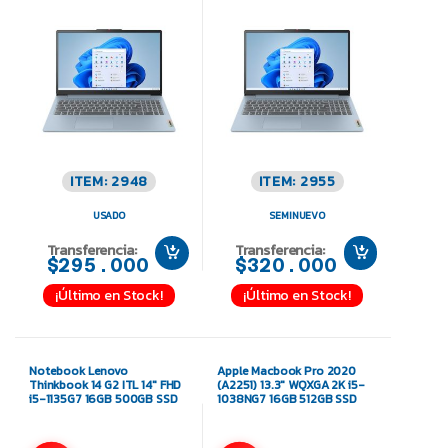
ITEM: 2948
ITEM: 2955
USADO
SEMINUEVO
Transferencia:
Transferencia:
$295.000
$320.000
¡Último en Stock!
¡Último en Stock!
Notebook Lenovo
Apple Macbook Pro 2020
Thinkbook 14 G2 ITL 14″ FHD
(A2251) 13.3″ WQXGA 2K i5-
i5-1135G7 16GB 500GB SSD
1038NG7 16GB 512GB SSD