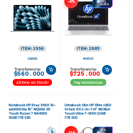
-3%
DEL
NIÑO
ITEM: 2956
ITEM: 2885
USADO
NUEVO
Transferencia:
Transferencia:
$560.000
$725.000
¡Último en Stock!
Hay existencias
Notebook HP Envy X360 16-
Ultrabook Slim HP Elite x360
add0003la 16″ WQXGA 3K
14 inch G11 2-in-1 14″ WUXGA
Touch Ryzen 7 8840HS
Touch Ultra 7-165H 32GB
16GB 1TB SSD
1TB SSD
DÍA
-17%
DEL