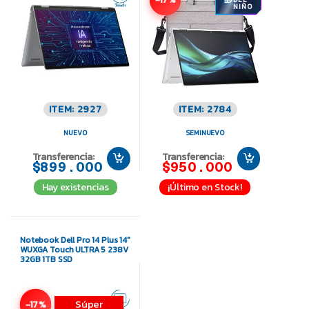
NIÑO
ITEM: 2927
ITEM: 2784
NUEVO
SEMINUEVO
Transferencia:
Transferencia:
$899.000
$950.000
Hay existencias
¡Último en Stock!
Notebook Dell Pro 14 Plus 14″
WUXGA Touch ULTRA 5 238V
32GB 1TB SSD
Súper
-17%