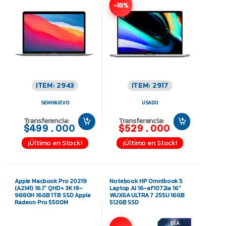
-18%
ITEM: 2943
ITEM: 2917
SEMINUEVO
USADO
Transferencia:
Transferencia:
$499.000
$529.000
¡Último en Stock!
¡Último en Stock!
Apple Macbook Pro 20219
Notebook HP Omnibook 5
(A2141) 16.1″ QHD+ 3K i9-
Laptop AI 16-af1072la 16″
9880H 16GB 1TB SSD Apple
WUXGA ULTRA 7 255U 16GB
Radeon Pro 5500M
512GB SSD
DÍA