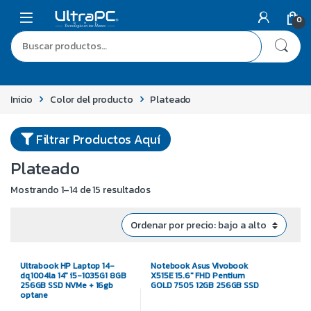
0
Inicio
Color del producto
Plateado
Filtrar Productos Aquí
Plateado
Mostrando 1–14 de 15 resultados
Ultrabook HP Laptop 14-
Notebook Asus Vivobook
dq1004la 14″ i5-1035G1 8GB
X515E 15.6″ FHD Pentium
256GB SSD NVMe + 16gb
GOLD 7505 12GB 256GB SSD
optane