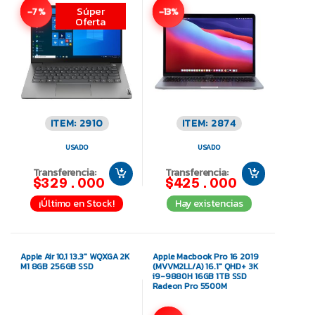
Súper
-7%
-13%
Oferta
ITEM: 2910
ITEM: 2874
USADO
USADO
Transferencia:
Transferencia:
$329.000
$425.000
¡Último en Stock!
Hay existencias
Apple Air 10,1 13.3″ WQXGA 2K
Apple Macbook Pro 16 2019
M1 8GB 256GB SSD
(MVVM2LL/A) 16.1″ QHD+ 3K
i9-9880H 16GB 1TB SSD
Radeon Pro 5500M