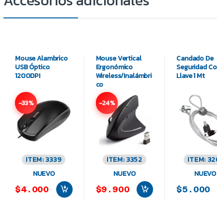
Mouse Alambrico
Mouse Vertical
Candado De
USB Óptico
Ergonómico
Seguridad C
1200DPI
Wireless/Inalámbri
Llave 1 Mt
co
-33%
-24%
ITEM: 3339
ITEM: 3352
ITEM: 32
NUEVO
NUEVO
NUEVO
$4.000
$9.900
$5.000