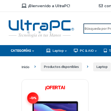
¡Bienvenido a UltraPC!
con
R
D
C
H
CATEGORÍAS
Laptop
PC & AIO
T
Inicio
Productos disponibles
Laptop
¡OFERTA!
-13%