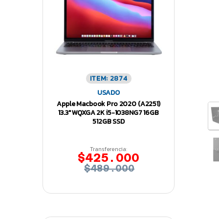
ITEM: 2874
USADO
Apple Macbook Pro 2020 (A2251)
13.3″ WQXGA 2K i5-1038NG7 16GB
512GB SSD
Transferencia:
$425.000
$489.000