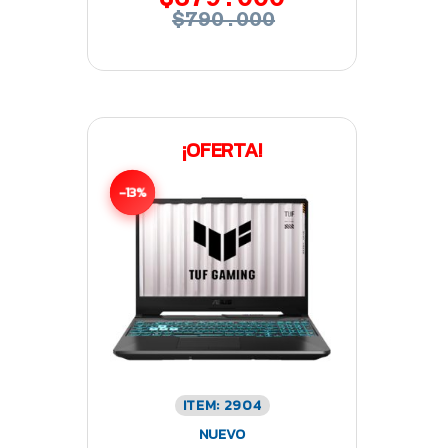
$790.000
¡OFERTA!
-13%
ITEM: 2904
NUEVO