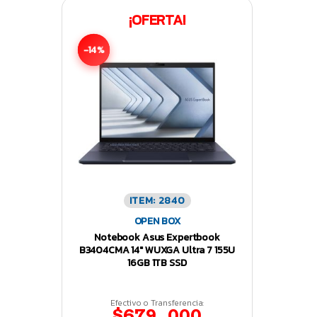
¡OFERTA!
-14%
ITEM: 2840
OPEN BOX
Notebook Asus Expertbook
B3404CMA 14″ WUXGA Ultra 7 155U
16GB 1TB SSD
Efectivo o Transferencia:
$679.000