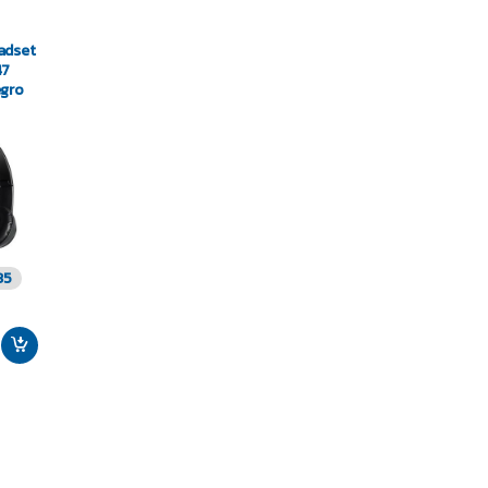
adset
47
egro
35