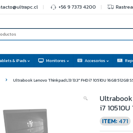
tacto@ultrapc.cl
+56 9 7373 4200
Rastrea
ablets & iPads
Monitores
Accesorios
Rep
Ultrabook Lenovo Thinkpad L13 13.3″ FHD i7 10510U 16GB 512GB 
Ultrabook
i7 10510U
ITEM:
471