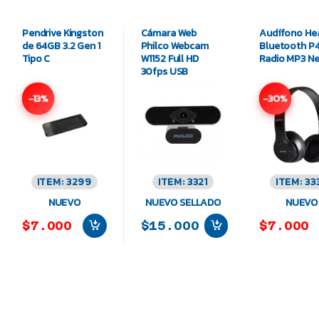
Pendrive Kingston
Cámara Web
Audífono He
de 64GB 3.2 Gen 1
Philco Webcam
Bluetooth P
Tipo C
W1152 Full HD
Radio MP3 N
30fps USB
-13%
-30%
ITEM: 3299
ITEM: 3321
ITEM: 33
NUEVO
NUEVO SELLADO
NUEVO
$7.000
$15.000
$7.000