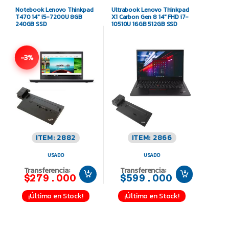
Notebook Lenovo Thinkpad
Ultrabook Lenovo Thinkpad
T470 14″ i5-7200U 8GB
X1 Carbon Gen 8 14″ FHD i7-
240GB SSD
10510U 16GB 512GB SSD
-3%
ITEM: 2882
ITEM: 2866
USADO
USADO
Transferencia:
Transferencia:
$279.000
$599.000
¡Último en Stock!
¡Último en Stock!