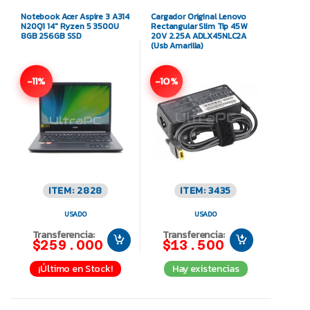
Notebook Acer Aspire 3 A314
Cargador Original Lenovo
N20Q1 14″ Ryzen 5 3500U
Rectangular Slim Tip 45W
8GB 256GB SSD
20V 2.25A ADLX45NLC2A
(Usb Amarilla)
-11%
-10%
ITEM: 2828
ITEM: 3435
USADO
USADO
Transferencia:
Transferencia:
$259.000
$13.500
¡Último en Stock!
Hay existencias