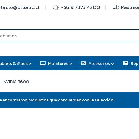
tacto@ultrapc.cl
+56 9 7373 4200
Rastrea
ablets & iPads
Monitores
Accesorios
Rep
NVIDIA T600
e encontraron productos que concuerden con la selección.