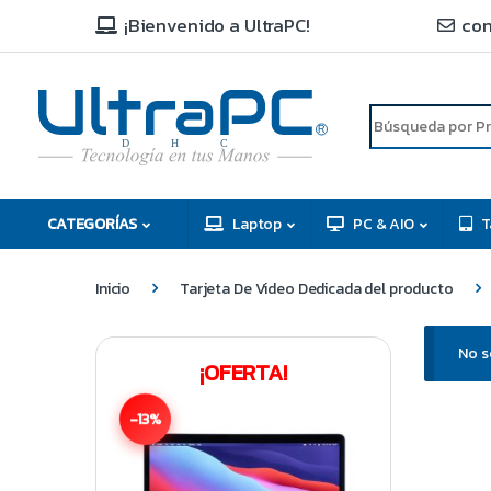
¡Bienvenido a UltraPC!
con
R
D
C
H
CATEGORÍAS
Laptop
PC & AIO
T
Inicio
Tarjeta De Video Dedicada del producto
No s
¡OFERTA!
-13%