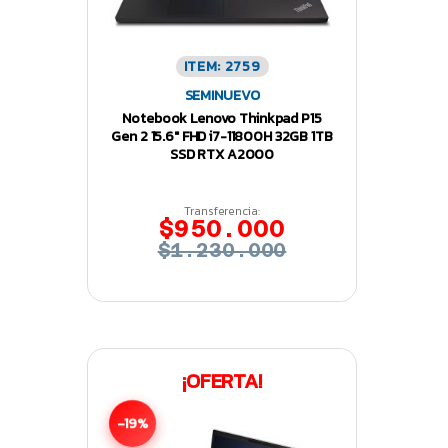
ITEM: 2759
SEMINUEVO
Notebook Lenovo Thinkpad P15
Gen 2 15.6″ FHD i7-11800H 32GB 1TB
SSD RTX A2000
Transferencia:
$950.000
$1.230.000
¡OFERTA!
-19%