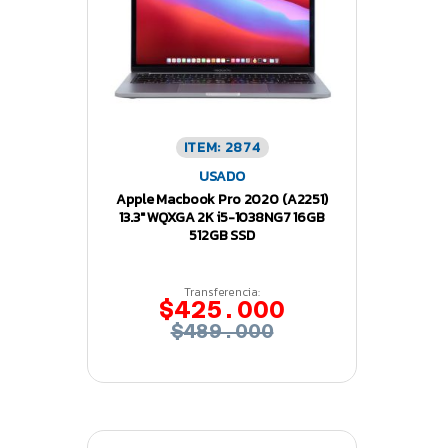
ITEM: 2874
USADO
Apple Macbook Pro 2020 (A2251)
13.3″ WQXGA 2K i5-1038NG7 16GB
512GB SSD
Transferencia:
$425.000
$489.000