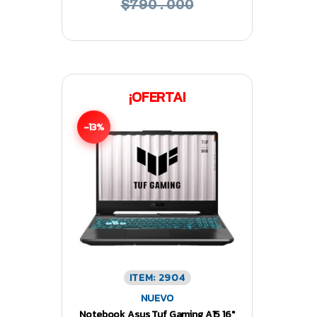
$790.000
¡OFERTA!
-13%
ITEM: 2904
NUEVO
Notebook Asus Tuf Gaming A15 16″