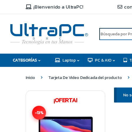
¡Bienvenido a UltraPC!
con
R
D
C
H
CATEGORÍAS
Laptop
PC & AIO
T
Inicio
Tarjeta De Video Dedicada del producto
No s
¡OFERTA!
-13%