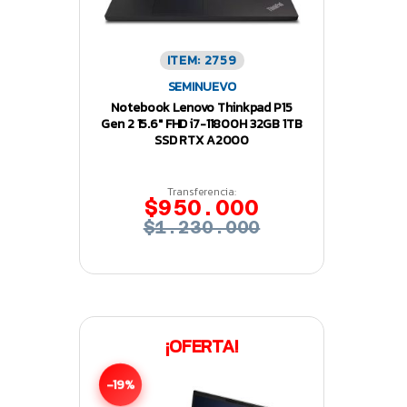
ITEM: 2759
SEMINUEVO
Notebook Lenovo Thinkpad P15
Gen 2 15.6″ FHD i7-11800H 32GB 1TB
SSD RTX A2000
Transferencia:
$950.000
$1.230.000
¡OFERTA!
-19%