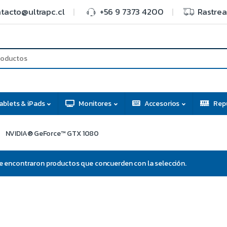
tacto@ultrapc.cl
+56 9 7373 4200
Rastrea
ablets & iPads
Monitores
Accesorios
Rep
NVIDIA® GeForce™ GTX 1080
e encontraron productos que concuerden con la selección.