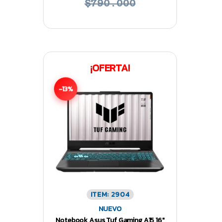
$790.000
¡OFERTA!
-13%
ITEM: 2904
NUEVO
Notebook Asus Tuf Gaming A15 16″