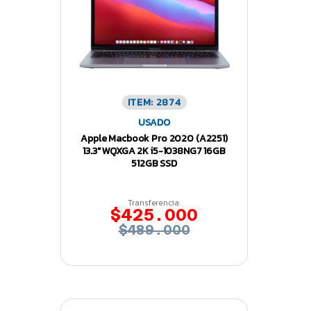
ITEM: 2874
USADO
Apple Macbook Pro 2020 (A2251)
13.3″ WQXGA 2K i5-1038NG7 16GB
512GB SSD
Transferencia:
$425.000
$489.000