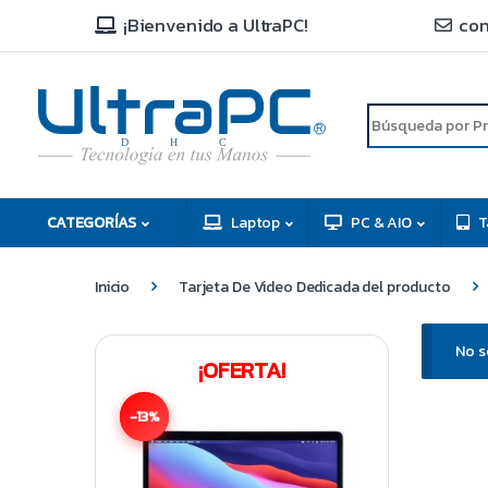
¡Bienvenido a UltraPC!
con
R
D
C
H
CATEGORÍAS
Laptop
PC & AIO
T
Inicio
Tarjeta De Video Dedicada del producto
No s
¡OFERTA!
-13%