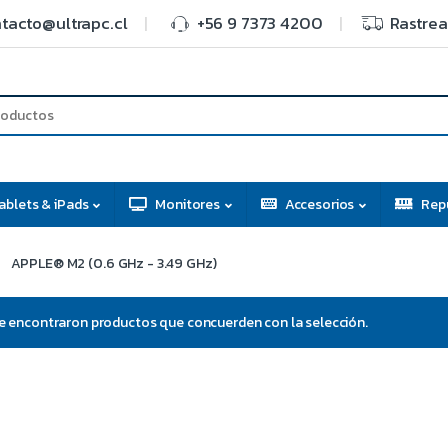
tacto@ultrapc.cl
+56 9 7373 4200
Rastrea
ablets & iPads
Monitores
Accesorios
Rep
APPLE® M2 (0.6 GHz - 3.49 GHz)
e encontraron productos que concuerden con la selección.