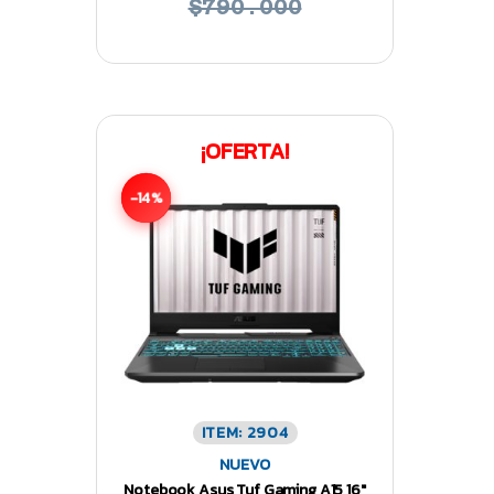
$790.000
¡OFERTA!
-14%
ITEM: 2904
NUEVO
Notebook Asus Tuf Gaming A15 16″