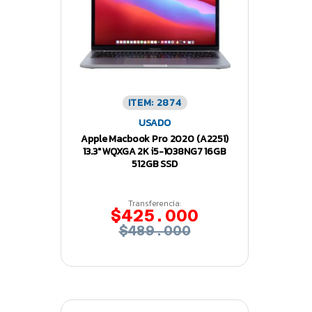
ITEM: 2874
USADO
Apple Macbook Pro 2020 (A2251)
13.3″ WQXGA 2K i5-1038NG7 16GB
512GB SSD
Transferencia:
$425.000
$489.000