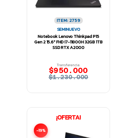
ITEM: 2759
SEMINUEVO
Notebook Lenovo Thinkpad P15
Gen 2 15.6″ FHD i7-11800H 32GB 1TB
SSD RTX A2000
Transferencia:
$950.000
$1.230.000
¡OFERTA!
-19%