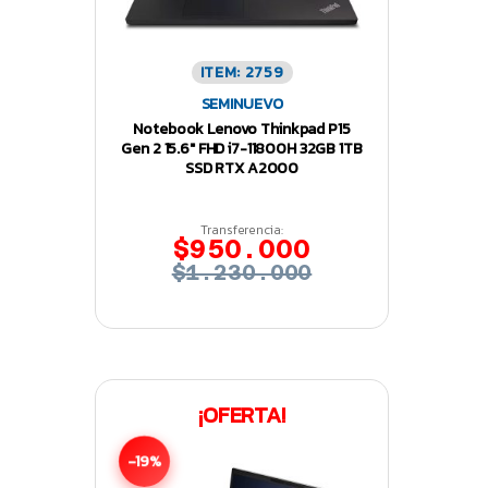
ITEM: 2759
SEMINUEVO
Notebook Lenovo Thinkpad P15
Gen 2 15.6″ FHD i7-11800H 32GB 1TB
SSD RTX A2000
Transferencia:
$950.000
$1.230.000
¡OFERTA!
-19%