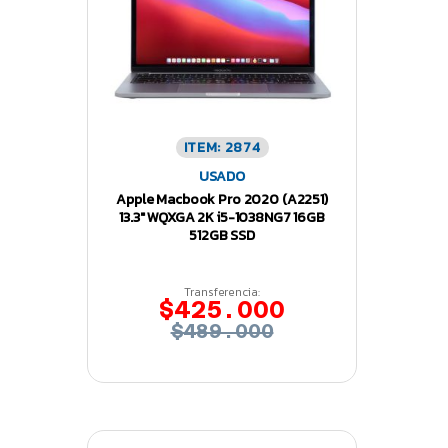
ITEM: 2874
USADO
Apple Macbook Pro 2020 (A2251)
13.3″ WQXGA 2K i5-1038NG7 16GB
512GB SSD
Transferencia:
$425.000
$489.000