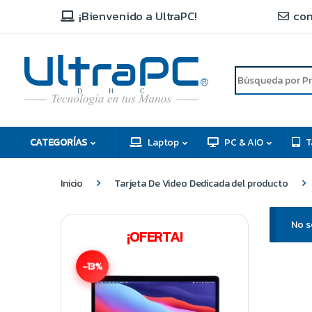
¡Bienvenido a UltraPC!
con
R
D
C
H
CATEGORÍAS
Laptop
PC & AIO
T
Inicio
Tarjeta De Video Dedicada del producto
No s
¡OFERTA!
-13%