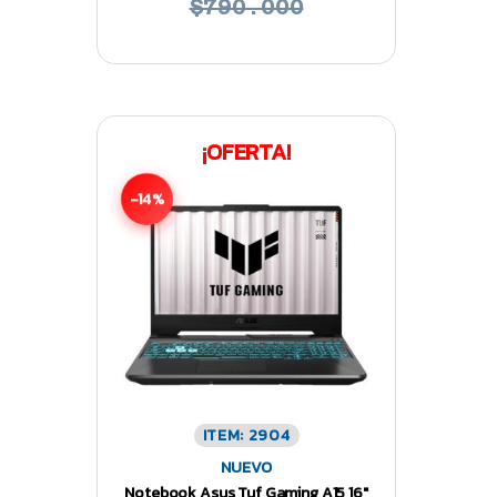
$790.000
¡OFERTA!
-14%
ITEM: 2904
NUEVO
Notebook Asus Tuf Gaming A15 16″