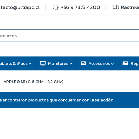
tacto@ultrapc.cl
+56 9 7373 4200
Rastrea
ablets & iPads
Monitores
Accesorios
Rep
APPLE® M1 (0.6 GHz - 3.2 GHz)
e encontraron productos que concuerden con la selección.