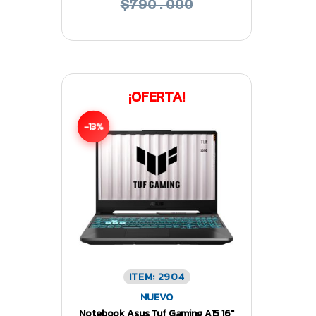
$790.000
¡OFERTA!
-13%
ITEM: 2904
NUEVO
Notebook Asus Tuf Gaming A15 16″