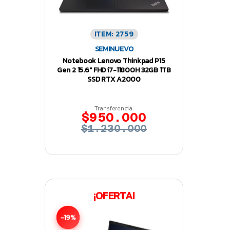
ITEM: 2759
SEMINUEVO
Notebook Lenovo Thinkpad P15
Gen 2 15.6″ FHD i7-11800H 32GB 1TB
SSD RTX A2000
Transferencia:
$950.000
$1.230.000
¡OFERTA!
-19%