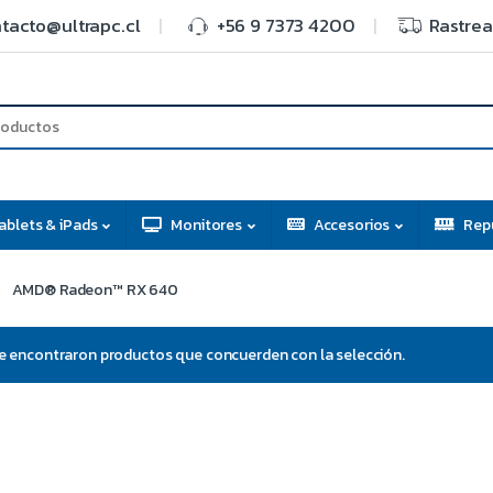
tacto@ultrapc.cl
+56 9 7373 4200
Rastrea
ablets & iPads
Monitores
Accesorios
Rep
AMD® Radeon™ RX 640
e encontraron productos que concuerden con la selección.