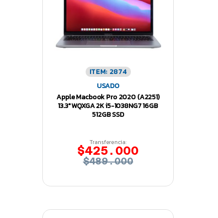
ITEM: 2874
USADO
Apple Macbook Pro 2020 (A2251)
13.3″ WQXGA 2K i5-1038NG7 16GB
512GB SSD
Transferencia:
$425.000
$489.000