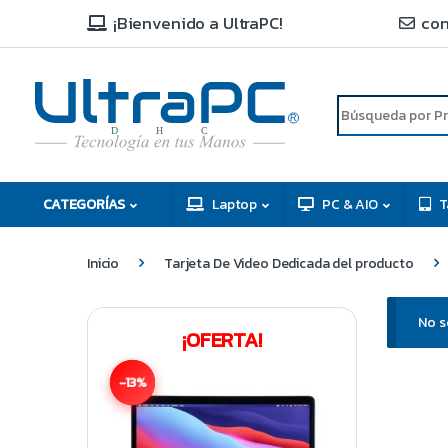
¡Bienvenido a UltraPC!
con
R
D
C
H
CATEGORÍAS
Laptop
PC & AIO
T
Inicio
Tarjeta De Video Dedicada del producto
No s
¡OFERTA!
-13%