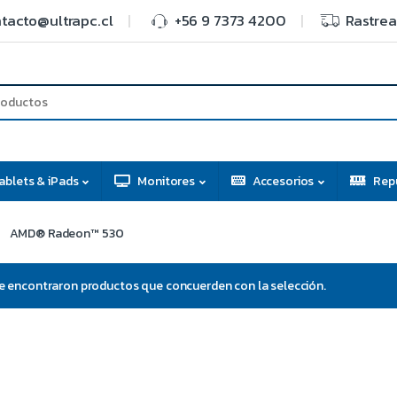
tacto@ultrapc.cl
+56 9 7373 4200
Rastrea
ablets & iPads
Monitores
Accesorios
Rep
AMD® Radeon™ 530
e encontraron productos que concuerden con la selección.