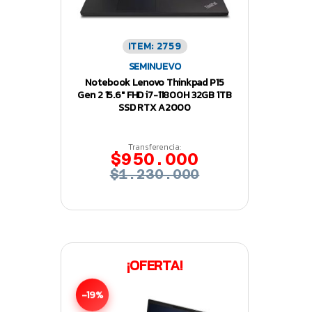
ITEM: 2759
SEMINUEVO
Notebook Lenovo Thinkpad P15
Gen 2 15.6″ FHD i7-11800H 32GB 1TB
SSD RTX A2000
Transferencia:
$950.000
$1.230.000
¡OFERTA!
-19%