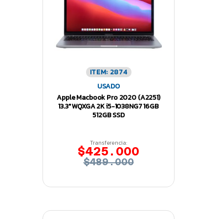
ITEM: 2874
USADO
Apple Macbook Pro 2020 (A2251)
13.3″ WQXGA 2K i5-1038NG7 16GB
512GB SSD
Transferencia:
$425.000
$489.000