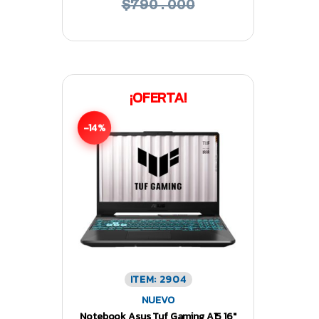
$790.000
¡OFERTA!
-14%
ITEM: 2904
NUEVO
Notebook Asus Tuf Gaming A15 16″