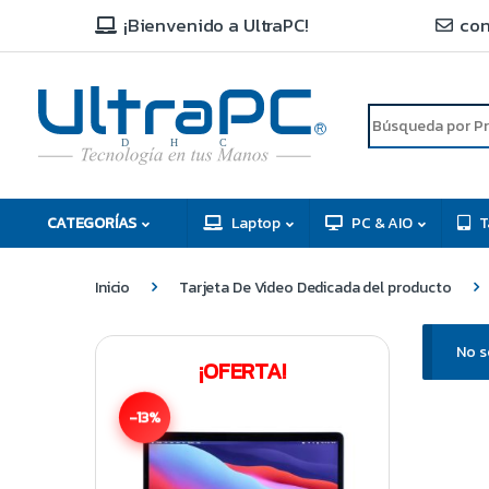
¡Bienvenido a UltraPC!
con
R
D
C
H
CATEGORÍAS
Laptop
PC & AIO
T
Inicio
Tarjeta De Video Dedicada del producto
No s
¡OFERTA!
-13%