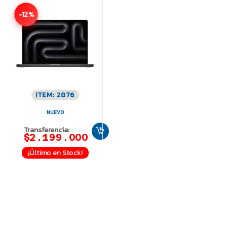
-12%
ITEM: 2876
NUEVO
Transferencia:
$2.199.000
¡Último en Stock!