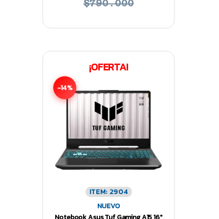
$790.000
¡OFERTA!
-14%
ITEM: 2904
NUEVO
Notebook Asus Tuf Gaming A15 16″