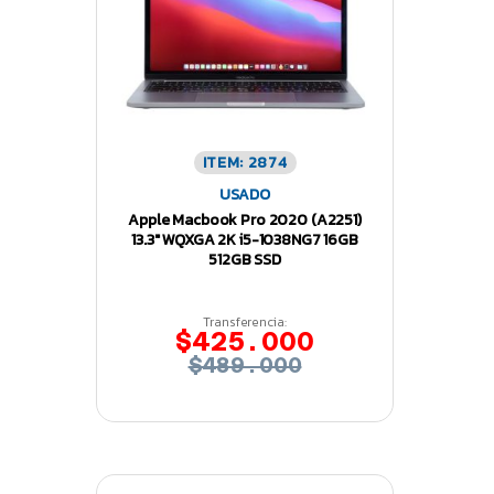
ITEM: 2874
USADO
Apple Macbook Pro 2020 (A2251)
13.3″ WQXGA 2K i5-1038NG7 16GB
512GB SSD
Transferencia:
$425.000
$489.000