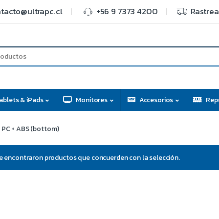
tacto@ultrapc.cl
+56 9 7373 4200
Rastrea
ablets & iPads
Monitores
Accesorios
Rep
PC + ABS (bottom)
e encontraron productos que concuerden con la selección.