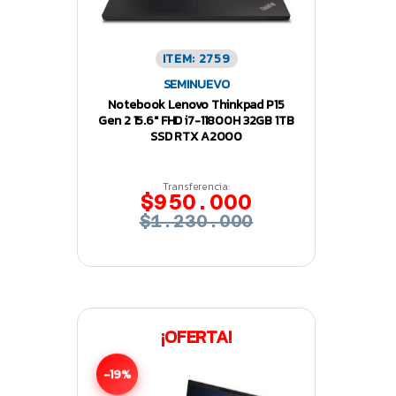
ITEM: 2759
SEMINUEVO
Notebook Lenovo Thinkpad P15
Gen 2 15.6″ FHD i7-11800H 32GB 1TB
SSD RTX A2000
Transferencia:
$950.000
$1.230.000
¡OFERTA!
-19%