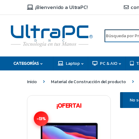
¡Bienvenido a UltraPC!
con
R
D
C
H
CATEGORÍAS
Laptop
PC & AIO
T
Inicio
Material de Construcción del producto
No s
¡OFERTA!
-13%