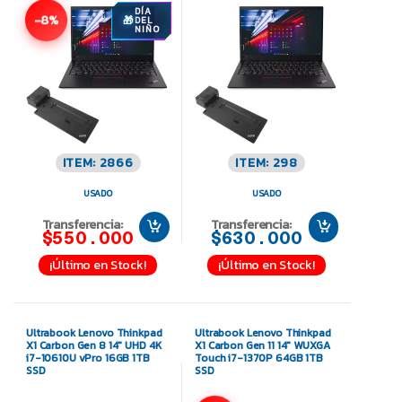
DÍA
-8%
DEL
NIÑO
ITEM: 2866
ITEM: 298
USADO
USADO
Transferencia:
Transferencia:
$550.000
$630.000
¡Último en Stock!
¡Último en Stock!
Ultrabook Lenovo Thinkpad
Ultrabook Lenovo Thinkpad
X1 Carbon Gen 8 14″ UHD 4K
X1 Carbon Gen 11 14″ WUXGA
i7-10610U vPro 16GB 1TB
Touch i7-1370P 64GB 1TB
SSD
SSD