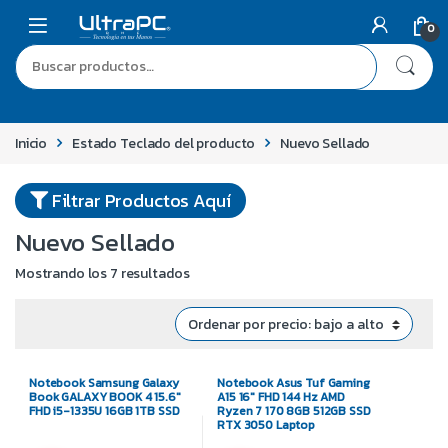
0
Inicio
Estado Teclado del producto
Nuevo Sellado
Filtrar Productos Aquí
Nuevo Sellado
Mostrando los 7 resultados
Notebook Samsung Galaxy
Notebook Asus Tuf Gaming
Book GALAXY BOOK 4 15.6″
A15 16″ FHD 144 Hz AMD
FHD i5-1335U 16GB 1TB SSD
Ryzen 7 170 8GB 512GB SSD
RTX 3050 Laptop