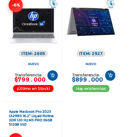
-6%
ITEM: 2885
ITEM: 2927
NUEVO
NUEVO
Transferencia:
Transferencia:
$799.000
$899.000
¡Último en Stock!
Hay existencias
Apple Macbook Pro 2023
(A2991) 16.2″ Liquid Retina
XDR 120 Hz M3 PRO 36GB
512GB SSD