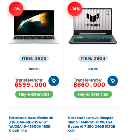
-3%
-14%
ITEM: 2905
ITEM: 2904
NUEVO
NUEVO
Transferencia:
Transferencia:
$599.000
$660.000
Hay existencias
Hay existencias
Notebook Asus Vivobook
Notebook Lenovo Ideapad
X1605VA-MB205W 16″
Slim 5 14AKP10 14″ WUXGA
WUXGA i9-13900H 16GB
Ryzen AI 7 350 24GB 512GB
512GB SSD
SSD