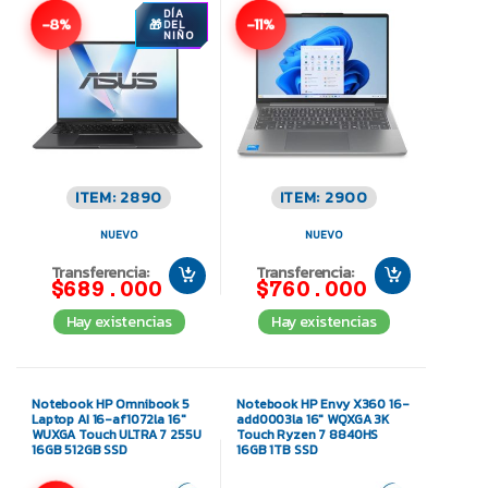
DÍA
-8%
-11%
DEL
NIÑO
ITEM: 2890
ITEM: 2900
NUEVO
NUEVO
Transferencia:
Transferencia:
$689.000
$760.000
Hay existencias
Hay existencias
Notebook HP Omnibook 5
Notebook HP Envy X360 16-
Laptop AI 16-af1072la 16″
add0003la 16″ WQXGA 3K
WUXGA Touch ULTRA 7 255U
Touch Ryzen 7 8840HS
16GB 512GB SSD
16GB 1TB SSD