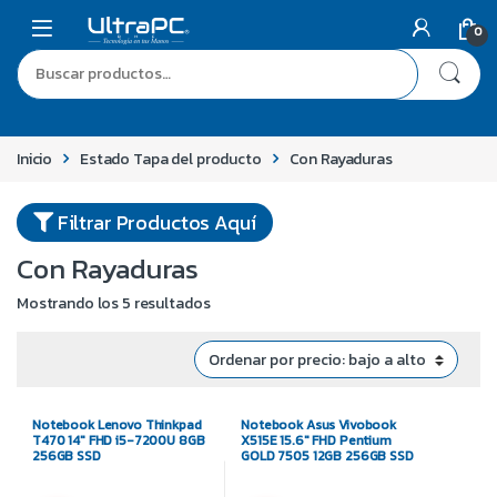
0
Inicio
Estado Tapa del producto
Con Rayaduras
Filtrar Productos Aquí
Con Rayaduras
Mostrando los 5 resultados
Notebook Lenovo Thinkpad
Notebook Asus Vivobook
T470 14″ FHD i5-7200U 8GB
X515E 15.6″ FHD Pentium
256GB SSD
GOLD 7505 12GB 256GB SSD