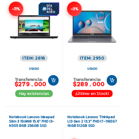
DÍA
-11%
-3%
DEL
NIÑO
ITEM: 2816
ITEM: 2950
USADO
USADO
Transferencia:
Transferencia:
$279.000
$289.000
Hay existencias
¡Último en Stock!
Notebook Lenovo Ideapad
Notebook Lenovo Thinkpad
Slim 3 15IAN8 15.6″ FHD i3-
L13 Gen 2 13.3″ FHD i7-1165G7
N305 8GB 256GB SSD
16GB 512GB SSD