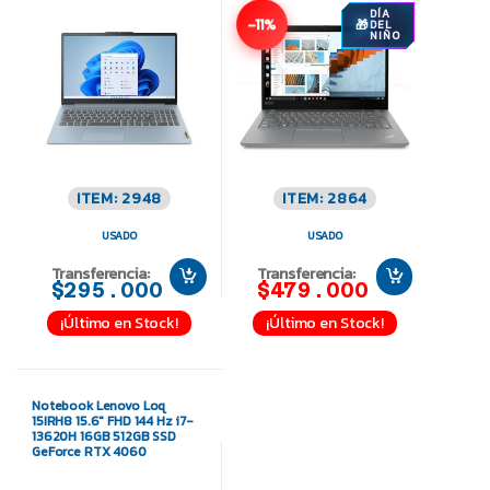
DÍA
-11%
DEL
NIÑO
ITEM: 2948
ITEM: 2864
USADO
USADO
Transferencia:
Transferencia:
$295.000
$479.000
¡Último en Stock!
¡Último en Stock!
Notebook Lenovo Loq
15IRH8 15.6″ FHD 144 Hz i7-
13620H 16GB 512GB SSD
GeForce RTX 4060