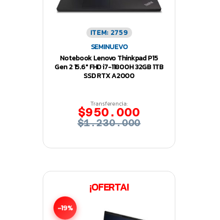
ITEM: 2759
SEMINUEVO
Notebook Lenovo Thinkpad P15
Gen 2 15.6″ FHD i7-11800H 32GB 1TB
SSD RTX A2000
Transferencia:
$950.000
$1.230.000
¡OFERTA!
-19%