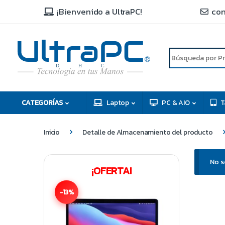
¡Bienvenido a UltraPC!
con
R
D
C
H
CATEGORÍAS
Laptop
PC & AIO
T
Inicio
Detalle de Almacenamiento del producto
No s
¡OFERTA!
-13%