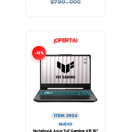
$790.000
¡OFERTA!
-14%
ITEM: 2904
NUEVO
Notebook Asus Tuf Gaming A15 16″