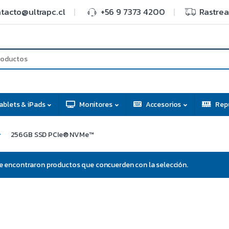
tacto@ultrapc.cl
+56 9 7373 4200
Rastrea
ablets & iPads
Monitores
Accesorios
Rep
256GB SSD PCIe® NVMe™
e encontraron productos que concuerden con la selección.