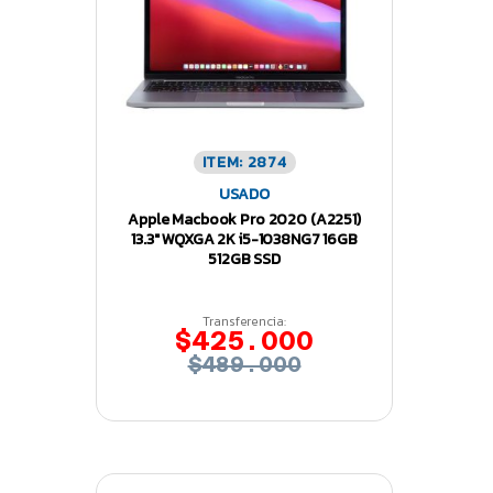
ITEM: 2874
USADO
Apple Macbook Pro 2020 (A2251)
13.3″ WQXGA 2K i5-1038NG7 16GB
512GB SSD
Transferencia:
$425.000
$489.000