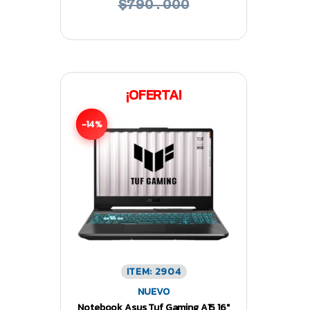
$790.000
¡OFERTA!
-14%
ITEM: 2904
NUEVO
Notebook Asus Tuf Gaming A15 16″