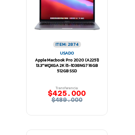
ITEM: 2874
USADO
Apple Macbook Pro 2020 (A2251)
13.3″ WQXGA 2K i5-1038NG7 16GB
512GB SSD
Transferencia:
$425.000
$489.000