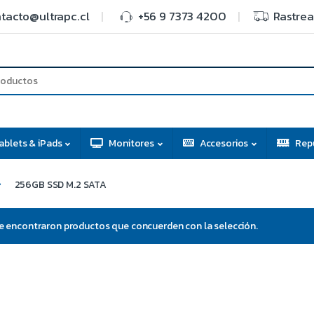
tacto@ultrapc.cl
+56 9 7373 4200
Rastrea
ablets & iPads
Monitores
Accesorios
Rep
256GB SSD M.2 SATA
e encontraron productos que concuerden con la selección.