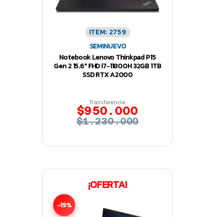
ITEM: 2759
SEMINUEVO
Notebook Lenovo Thinkpad P15
Gen 2 15.6″ FHD i7-11800H 32GB 1TB
SSD RTX A2000
Transferencia:
$950.000
$1.230.000
¡OFERTA!
-19%