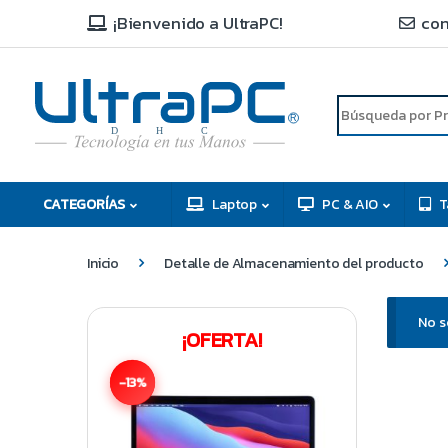
¡Bienvenido a UltraPC!
con
R
D
C
H
CATEGORÍAS
Laptop
PC & AIO
T
Inicio
Detalle de Almacenamiento del producto
No s
¡OFERTA!
-13%