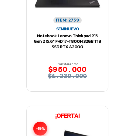
ITEM: 2759
SEMINUEVO
Notebook Lenovo Thinkpad P15
Gen 2 15.6″ FHD i7-11800H 32GB 1TB
SSD RTX A2000
Transferencia:
$950.000
$1.230.000
¡OFERTA!
-19%