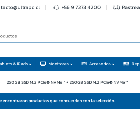
tacto@ultrapc.cl
+56 9 7373 4200
Rastrea
ablets & iPads
Monitores
Accesorios
Rep
250GB SSD M.2 PCIe® NVMe™ + 250GB SSD M.2 PCIe® NVMe™
e encontraron productos que concuerden con la selección.