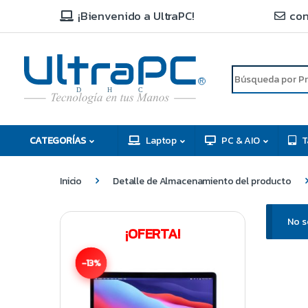
¡Bienvenido a UltraPC!
con
R
D
C
H
CATEGORÍAS
Laptop
PC & AIO
T
Inicio
Detalle de Almacenamiento del producto
No s
¡OFERTA!
-13%