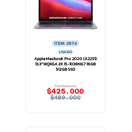
ITEM: 2874
USADO
Apple Macbook Pro 2020 (A2251)
13.3″ WQXGA 2K i5-1038NG7 16GB
512GB SSD
Transferencia:
$425.000
$489.000