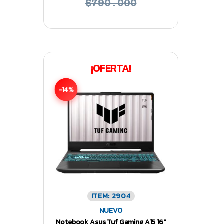
$790.000
¡OFERTA!
-14%
ITEM: 2904
NUEVO
Notebook Asus Tuf Gaming A15 16″