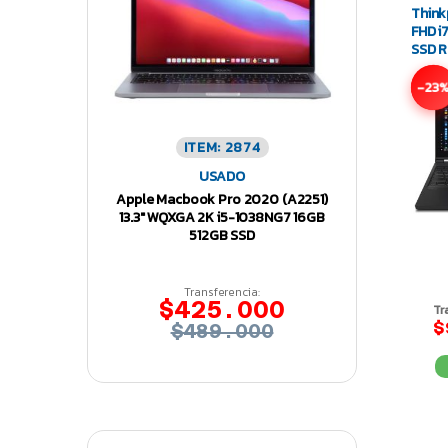
Think
FHD i
SSD 
-23
ITEM: 2874
USADO
Apple Macbook Pro 2020 (A2251)
13.3″ WQXGA 2K i5-1038NG7 16GB
512GB SSD
Transferencia:
$425.000
Tr
$
$489.000