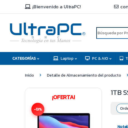
¡Bienvenido a UltraPC!
con
R
D
C
H
CATEGORÍAS
Laptop
PC & AIO
T
Inicio
Detalle de Almacenamiento del producto
1TB S
¡OFERTA!
-13%
Note