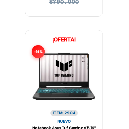
$790.000
¡OFERTA!
-14%
ITEM: 2904
NUEVO
Notebook Asus Tuf Gaming A15 16″