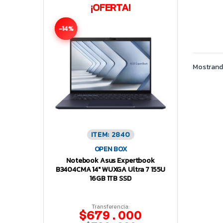
¡OFERTA!
-14%
Mostrando
ITEM: 2840
OPEN BOX
Notebook Asus Expertbook
B3404CMA 14″ WUXGA Ultra 7 155U
16GB 1TB SSD
Transferencia:
$679.000