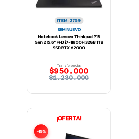
ITEM: 2759
SEMINUEVO
Notebook Lenovo Thinkpad P15
Gen 2 15.6″ FHD i7-11800H 32GB 1TB
SSD RTX A2000
Transferencia:
$950.000
$1.230.000
¡OFERTA!
-19%