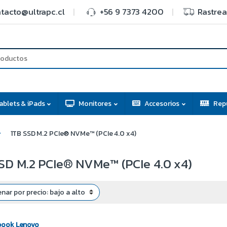
tacto@ultrapc.cl
+56 9 7373 4200
Rastrea
ablets & iPads
Monitores
Accesorios
Rep
1TB SSD M.2 PCIe® NVMe™ (PCIe 4.0 x4)
SD M.2 PCIe® NVMe™ (PCIe 4.0 x4)
book Lenovo