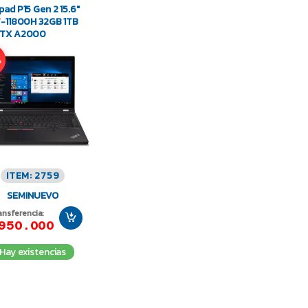
pad P15 Gen 2 15.6″
7-11800H 32GB 1TB
RTX A2000
%
ITEM: 2759
SEMINUEVO
ansferencia:
950.000
Hay existencias