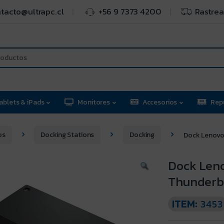
tacto@ultrapc.cl
+56 9 7373 4200
Rastrea
ablets & iPads
Monitores
Accesorios
Rep
os
Docking Stations
Docking
Dock Lenovo
Dock Len
Thunderb
ITEM:
3453