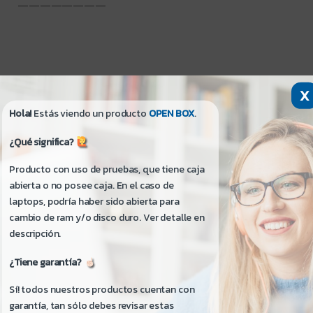
————————
X
Hola!
Estás viendo un producto
OPEN BOX
.
SKU:
3453X484783935
Categorías:
Docking
,
Docking Stations
Workstation Dock
¿Qué significa?
Producto con uso de pruebas, que tiene caja
abierta o no posee caja. En el caso de
laptops, podría haber sido abierta para
cambio de ram y/o disco duro. Ver detalle en
descripción.
roductos relacionados
¿Tiene garantía?
Sí! todos nuestros productos cuentan con
garantía, tan sólo debes revisar estas