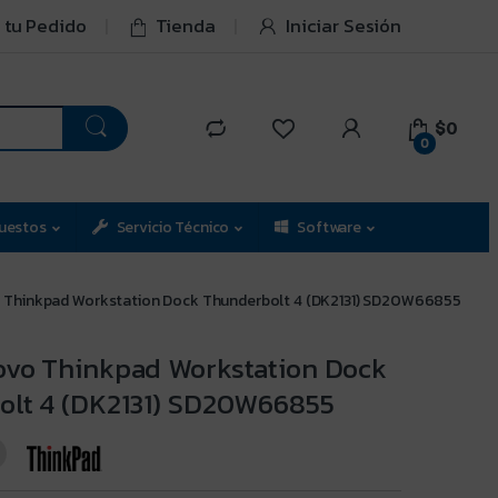
 tu Pedido
Tienda
Iniciar Sesión
$0
0
uestos
Servicio Técnico
Software
 Thinkpad Workstation Dock Thunderbolt 4 (DK2131) SD20W66855
ovo Thinkpad Workstation Dock
olt 4 (DK2131) SD20W66855