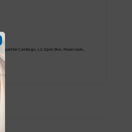
Etiquetas:
Catálogo
,
L2
,
Open Box
,
Reservado
,