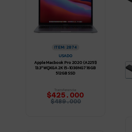
ITEM: 2874
USADO
Apple Macbook Pro 2020 (A2251)
13.3″ WQXGA 2K i5-1038NG7 16GB
512GB SSD
Transferencia:
$425.000
$489.000