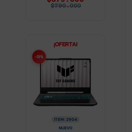
$790.000
¡OFERTA!
-13%
ITEM: 2904
NUEVO