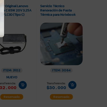
or Original Lenovo
Servicio Técnico
ype C 65W 20V 3.25A
Renovación de Pasta
5YLC3D (Tipo C)
Térmica para Notebook
ITEM: 3102
ITEM: 3064
NUEVO
ansferencia:
Transferencia:
32.000
$30.000