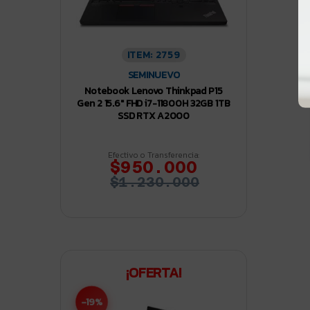
P
T
1
ITEM: 2759
SEMINUEVO
Notebook Lenovo Thinkpad P15
Gen 2 15.6″ FHD i7-11800H 32GB 1TB
SSD RTX A2000
Efectivo o Transferencia:
$950.000
$1.230.000
¡OFERTA!
-19%