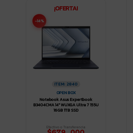
¡OFERTA!
-14%
ITEM: 2840
OPEN BOX
Notebook Asus Expertbook
B3404CMA 14″ WUXGA Ultra 7 155U
16GB 1TB SSD
Efectivo o Transferencia:
$679.000