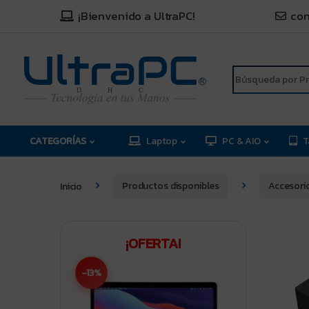
¡Bienvenido a UltraPC!
con
R
D
C
H
CATEGORÍAS
Laptop
PC & AIO
T
Inicio
Productos disponibles
Accesori
¡OFERTA!
-13%