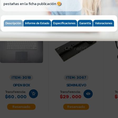
pestañas en la ficha publicación
:
almrest / Top Cover con
Docking Station Lenovo
Cargad
ouchpad para Dell Inspiron
Thinkpad Basic Dock
USB T
5-7548
40A00065IT
ADLX6
-28%
-24%
ITEM: 3018
ITEM: 3067
OPEN BOX
SEMINUEVO
Transferencia:
Transferencia:
Tr
$60.000
$29.000
$