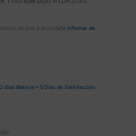
k Thunderbolt 4 (DK2131)
oducto, diríjete a la pestaña
Informe de
0 días Batería + 5 Días de Satisfacción
bajo