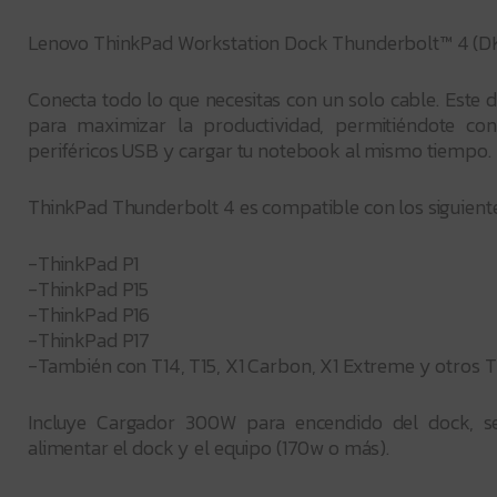
Lenovo ThinkPad Workstation Dock Thunderbolt™ 4 (D
Conecta todo lo que necesitas con un solo cable. Este 
para maximizar la productividad, permitiéndote cone
periféricos USB y cargar tu notebook al mismo tiempo.
ThinkPad Thunderbolt 4 es compatible con los siguient
-ThinkPad P1
-ThinkPad P15
-ThinkPad P16
-ThinkPad P17
-También con T14, T15, X1 Carbon, X1 Extreme y otros 
Incluye Cargador 300W para encendido del dock, se
alimentar el dock y el equipo (170w o más).