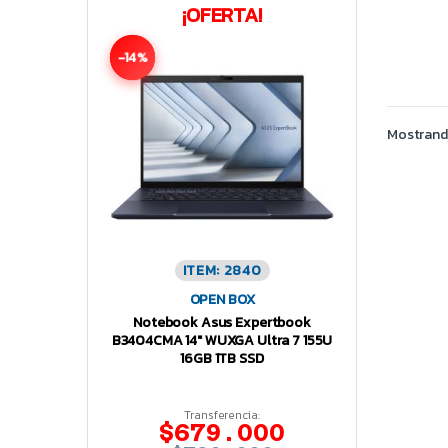
¡OFERTA!
-14%
Mostrando
ITEM: 2840
OPEN BOX
Notebook Asus Expertbook
B3404CMA 14″ WUXGA Ultra 7 155U
16GB 1TB SSD
Transferencia:
$679.000