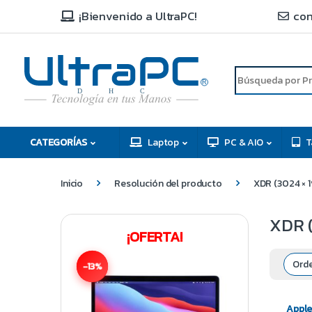
¡Bienvenido a UltraPC!
con
R
D
C
H
CATEGORÍAS
Laptop
PC & AIO
T
Inicio
Resolución del producto
XDR (3024 × 
XDR (
¡OFERTA!
-13%
Apple