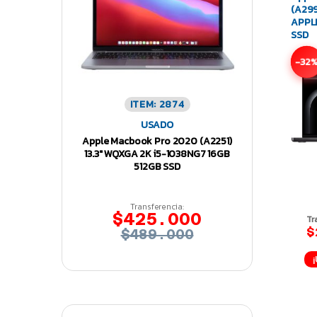
(A299
APPL
SSD
-32
ITEM: 2874
USADO
Apple Macbook Pro 2020 (A2251)
13.3″ WQXGA 2K i5-1038NG7 16GB
512GB SSD
Transferencia:
$425.000
Tr
$
$489.000