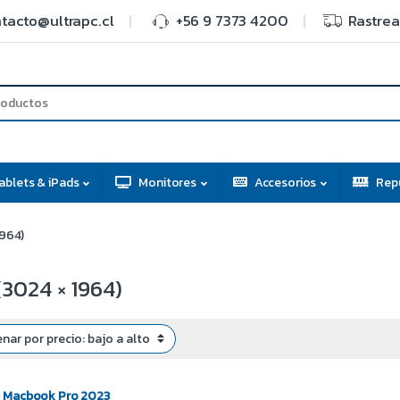
tacto@ultrapc.cl
+56 9 7373 4200
Rastrea
ablets & iPads
Monitores
Accesorios
Rep
1964)
3024 × 1964)
 Macbook Pro 2023