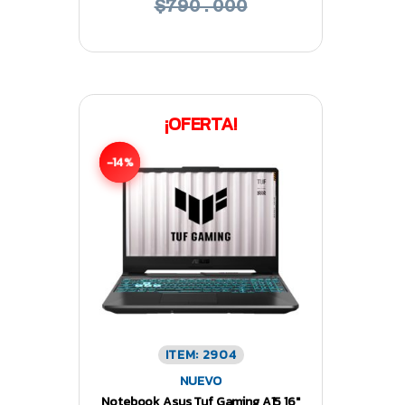
$790.000
¡OFERTA!
-14%
ITEM: 2904
NUEVO
Notebook Asus Tuf Gaming A15 16″