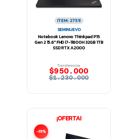
ITEM: 2759
SEMINUEVO
Notebook Lenovo Thinkpad P15
Gen 2 15.6″ FHD i7-11800H 32GB 1TB
SSD RTX A2000
Transferencia:
$950.000
$1.230.000
¡OFERTA!
-19%