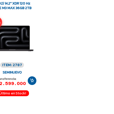
2) 14.2″ XDR 120 Hz
E M3 MAX 36GB 2TB
%
ITEM: 2787
SEMINUEVO
ansferencia:
2.599.000
¡Último en Stock!