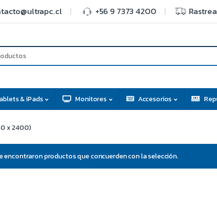
tacto@ultrapc.cl
+56 9 7373 4200
Rastrea
ablets & iPads
Monitores
Accesorios
Rep
40 x 2400)
e encontraron productos que concuerden con la selección.