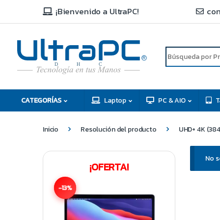
¡Bienvenido a UltraPC!
con
R
D
C
H
CATEGORÍAS
Laptop
PC & AIO
T
Inicio
Resolución del producto
UHD+ 4K (38
No s
¡OFERTA!
-13%