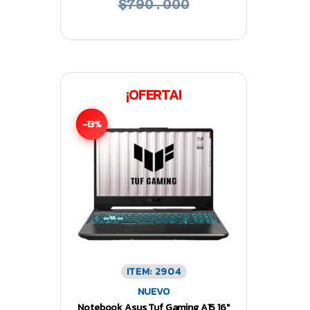
$790.000
¡OFERTA!
-13%
ITEM: 2904
NUEVO
Notebook Asus Tuf Gaming A15 16″