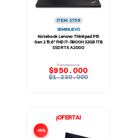
ITEM: 2759
SEMINUEVO
Notebook Lenovo Thinkpad P15
Gen 2 15.6″ FHD i7-11800H 32GB 1TB
SSD RTX A2000
Transferencia:
$950.000
$1.230.000
¡OFERTA!
-19%