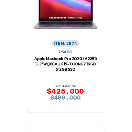
ITEM: 2874
USADO
Apple Macbook Pro 2020 (A2251)
13.3″ WQXGA 2K i5-1038NG7 16GB
512GB SSD
Transferencia:
$425.000
$489.000