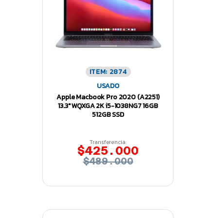
ITEM: 2874
USADO
Apple Macbook Pro 2020 (A2251)
13.3″ WQXGA 2K i5-1038NG7 16GB
512GB SSD
Transferencia:
$425.000
$489.000