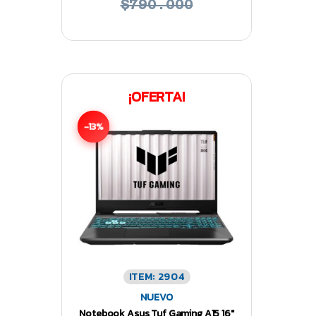
$790.000
¡OFERTA!
-13%
ITEM: 2904
NUEVO
Notebook Asus Tuf Gaming A15 16″