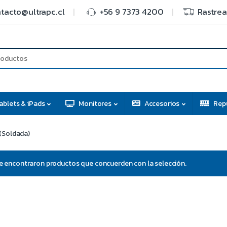
tacto@ultrapc.cl
+56 9 7373 4200
Rastrea
ablets & iPads
Monitores
Accesorios
Rep
(Soldada)
e encontraron productos que concuerden con la selección.