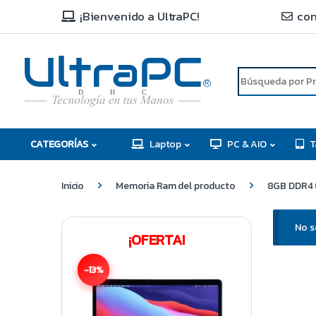
¡Bienvenido a UltraPC!
con
R
D
C
H
CATEGORÍAS
Laptop
PC & AIO
T
Inicio
Memoria Ram del producto
8GB DDR4 
No s
¡OFERTA!
-13%