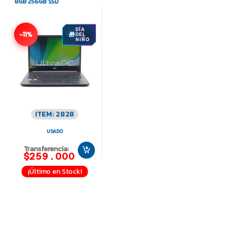
8GB 256GB SSD
DÍA
-11%
DEL
NIÑO
ITEM: 2828
USADO
Transferencia:
$259.000
¡Último en Stock!