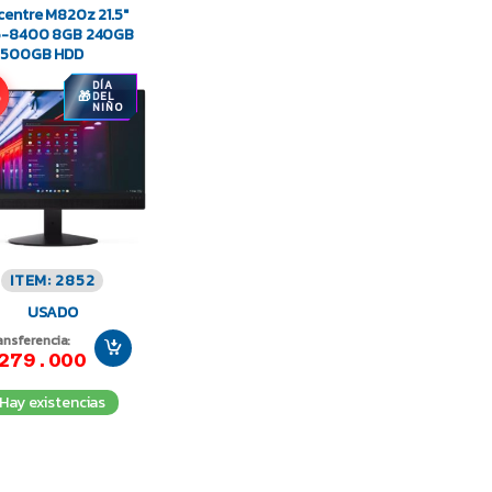
centre M820z 21.5″
i5-8400 8GB 240GB
+ 500GB HDD
DÍA
%
DEL
NIÑO
ITEM: 2852
USADO
ansferencia:
279.000
Hay existencias