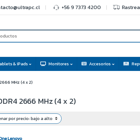
tacto@ultrapc.cl
+56 9 7373 4200
Rastrea
ablets & iPads
Monitores
Accesorios
Rep
666 MHz (4 x 2)
DR4 2666 MHz (4 x 2)
n One Lenovo