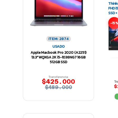
Think
FHD 
SSD 
-15
ITEM: 2874
USADO
Apple Macbook Pro 2020 (A2251)
13.3″ WQXGA 2K i5-1038NG7 16GB
512GB SSD
Transferencia:
$425.000
Tr
$
$489.000