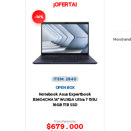
¡OFERTA!
-14%
Mostrando
ITEM: 2840
OPEN BOX
Notebook Asus Expertbook
B3404CMA 14″ WUXGA Ultra 7 155U
16GB 1TB SSD
Transferencia:
$679.000