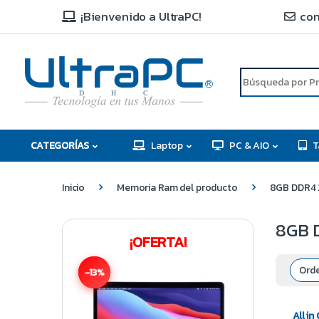
¡Bienvenido a UltraPC!
con
R
D
C
H
CATEGORÍAS
Laptop
PC & AIO
T
Inicio
Memoria Ram del producto
8GB DDR4 2
8GB D
¡OFERTA!
-13%
All i