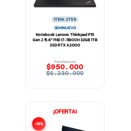
ITEM: 2759
SEMINUEVO
Notebook Lenovo Thinkpad P15
Gen 2 15.6″ FHD i7-11800H 32GB 1TB
SSD RTX A2000
Transferencia:
$950.000
$1.230.000
¡OFERTA!
-19%