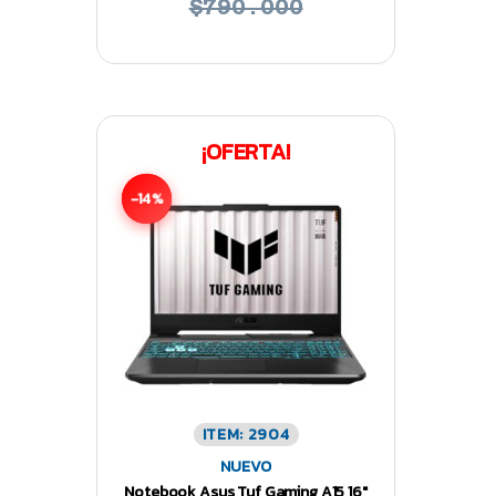
$790.000
¡OFERTA!
-14%
ITEM: 2904
NUEVO
Notebook Asus Tuf Gaming A15 16″