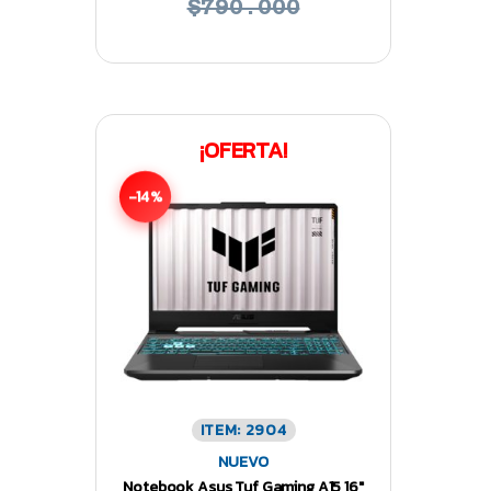
$790.000
¡OFERTA!
-14%
ITEM: 2904
NUEVO
Notebook Asus Tuf Gaming A15 16″