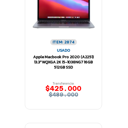
ITEM: 2874
USADO
Apple Macbook Pro 2020 (A2251)
13.3″ WQXGA 2K i5-1038NG7 16GB
512GB SSD
Transferencia:
$425.000
$489.000