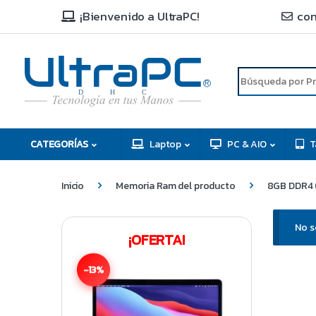
¡Bienvenido a UltraPC!
con
R
D
C
H
CATEGORÍAS
Laptop
PC & AIO
T
Inicio
Memoria Ram del producto
8GB DDR4 (
No s
¡OFERTA!
-13%