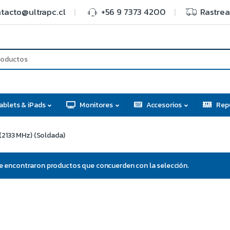
tacto@ultrapc.cl
+56 9 7373 4200
Rastrea
ablets & iPads
Monitores
Accesorios
Rep
2133 MHz) (Soldada)
e encontraron productos que concuerden con la selección.