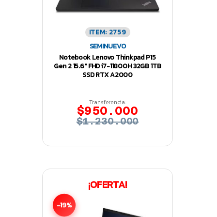
ITEM: 2759
SEMINUEVO
Notebook Lenovo Thinkpad P15
Gen 2 15.6″ FHD i7-11800H 32GB 1TB
SSD RTX A2000
Transferencia:
$950.000
$1.230.000
¡OFERTA!
-19%