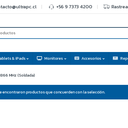
tacto@ultrapc.cl
+56 9 7373 4200
Rastrea
ablets & iPads
Monitores
Accesorios
Rep
1866 MHz (Soldada)
e encontraron productos que concuerden con la selección.