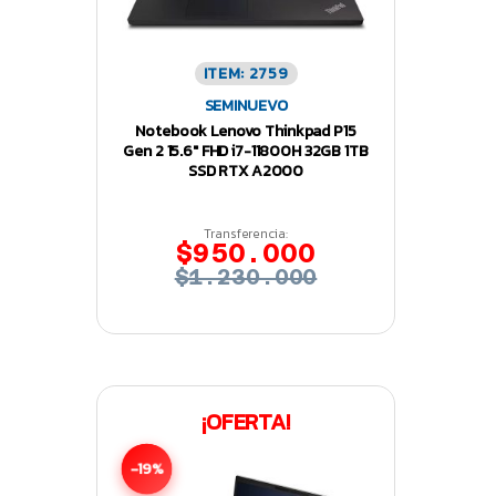
ITEM: 2759
SEMINUEVO
Notebook Lenovo Thinkpad P15
Gen 2 15.6″ FHD i7-11800H 32GB 1TB
SSD RTX A2000
Transferencia:
$950.000
$1.230.000
¡OFERTA!
-19%