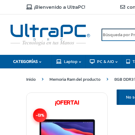
¡Bienvenido a UltraPC!
con
R
D
C
H
CATEGORÍAS
Laptop
PC & AIO
T
Inicio
Memoria Ram del producto
8GB DDR3 
No s
¡OFERTA!
-13%