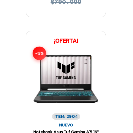
$790.000
¡OFERTA!
-13%
ITEM: 2904
NUEVO
Notebook Asus Tuf Gaming A15 16″