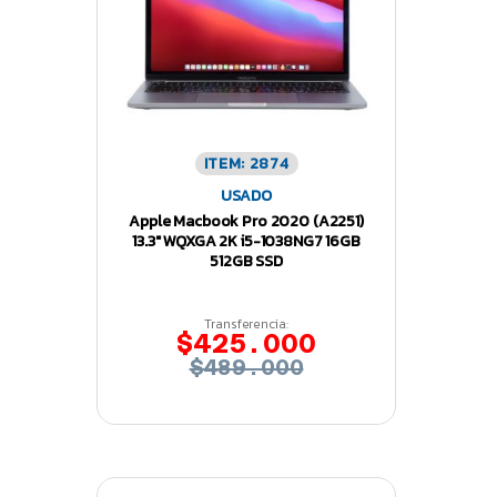
ITEM: 2874
USADO
Apple Macbook Pro 2020 (A2251)
13.3″ WQXGA 2K i5-1038NG7 16GB
512GB SSD
Transferencia:
$425.000
$489.000