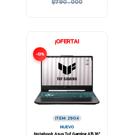
$790.000
¡OFERTA!
-13%
ITEM: 2904
NUEVO
Notebook Asus Tuf Gaming A15 16″