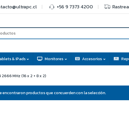
tacto@ultrapc.cl
+56 9 7373 4200
Rastrea
ablets & iPads
Monitores
Accesorios
Rep
2666 MHz (16 x 2 + 8 x 2)
e encontraron productos que concuerden con la selección.