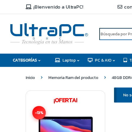
¡Bienvenido a UltraPC!
con
R
D
C
H
CATEGORÍAS
Laptop
PC & AIO
T
Inicio
Memoria Ram del producto
48GB DDR4 
No s
¡OFERTA!
-13%