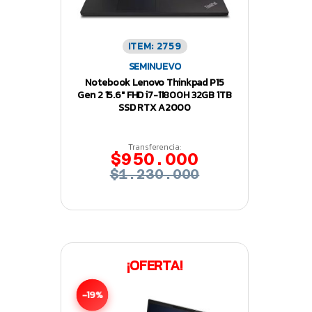
ITEM: 2759
SEMINUEVO
Notebook Lenovo Thinkpad P15
Gen 2 15.6″ FHD i7-11800H 32GB 1TB
SSD RTX A2000
Transferencia:
$950.000
$1.230.000
¡OFERTA!
-19%