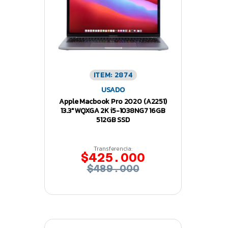
ITEM: 2874
USADO
Apple Macbook Pro 2020 (A2251)
13.3″ WQXGA 2K i5-1038NG7 16GB
512GB SSD
Transferencia:
$425.000
$489.000