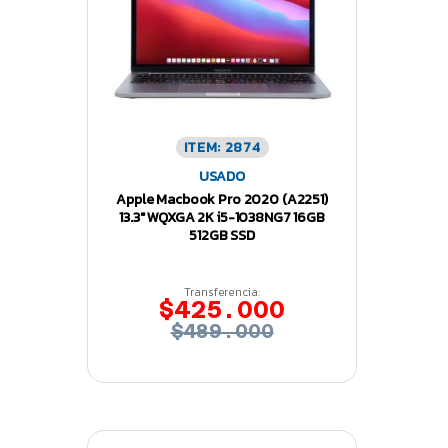
ITEM: 2874
USADO
Apple Macbook Pro 2020 (A2251)
13.3″ WQXGA 2K i5-1038NG7 16GB
512GB SSD
Transferencia:
$425.000
$489.000