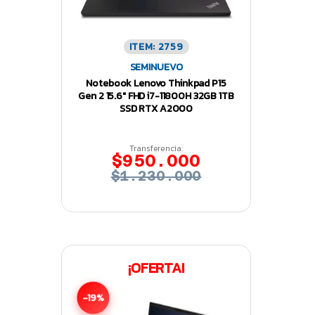
ITEM: 2759
SEMINUEVO
Notebook Lenovo Thinkpad P15
Gen 2 15.6″ FHD i7-11800H 32GB 1TB
SSD RTX A2000
Transferencia:
$950.000
$1.230.000
¡OFERTA!
-19%