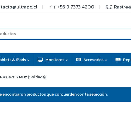
tacto@ultrapc.cl
+56 9 7373 4200
Rastrea
ablets & iPads
Monitores
Accesorios
Rep
R4X 4266 MHz (Soldada)
e encontraron productos que concuerden con la selección.