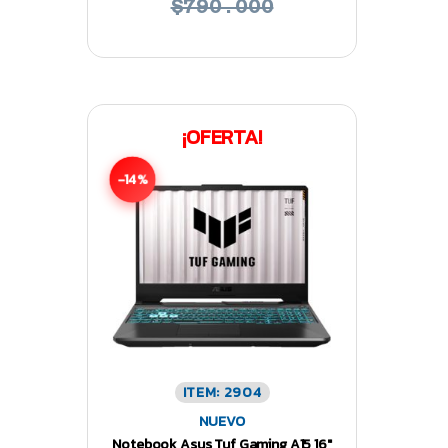
$790.000
¡OFERTA!
-14%
ITEM: 2904
NUEVO
Notebook Asus Tuf Gaming A15 16″