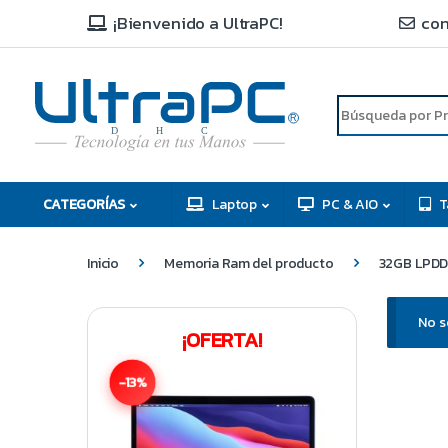
¡Bienvenido a UltraPC!
con
R
D
C
H
CATEGORÍAS
Laptop
PC & AIO
T
Inicio
Memoria Ram del producto
32GB LPDD
No s
¡OFERTA!
-13%