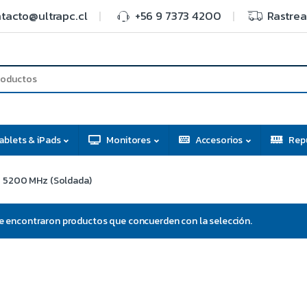
tacto@ultrapc.cl
+56 9 7373 4200
Rastrea
ablets & iPads
Monitores
Accesorios
Rep
 5200 MHz (Soldada)
e encontraron productos que concuerden con la selección.