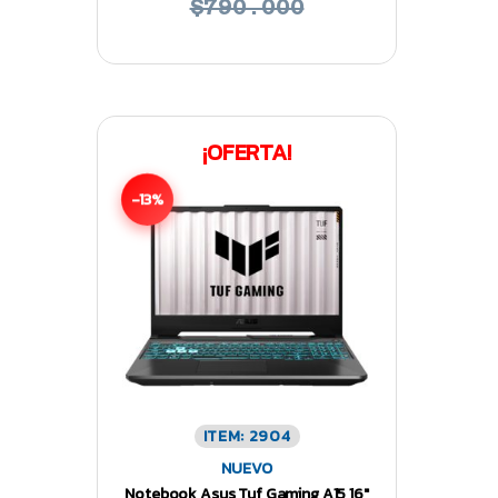
$790.000
¡OFERTA!
-13%
ITEM: 2904
NUEVO
Notebook Asus Tuf Gaming A15 16″