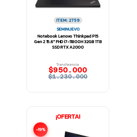
ITEM: 2759
SEMINUEVO
Notebook Lenovo Thinkpad P15
Gen 2 15.6″ FHD i7-11800H 32GB 1TB
SSD RTX A2000
Transferencia:
$950.000
$1.230.000
¡OFERTA!
-19%