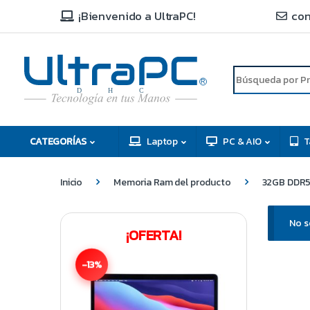
¡Bienvenido a UltraPC!
con
R
D
C
H
CATEGORÍAS
Laptop
PC & AIO
T
Inicio
Memoria Ram del producto
32GB DDR5
No s
¡OFERTA!
-13%