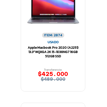
ITEM: 2874
USADO
Apple Macbook Pro 2020 (A2251)
13.3″ WQXGA 2K i5-1038NG7 16GB
512GB SSD
Transferencia:
$425.000
$489.000