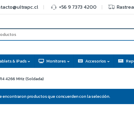
tacto@ultrapc.cl
+56 9 7373 4200
Rastrea
ablets & iPads
Monitores
Accesorios
Rep
R4 4266 MHz (Soldada)
e encontraron productos que concuerden con la selección.