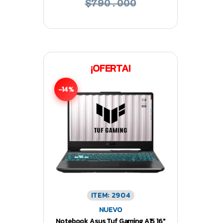
$790.000
¡OFERTA!
-14%
ITEM: 2904
NUEVO
Notebook Asus Tuf Gaming A15 16″