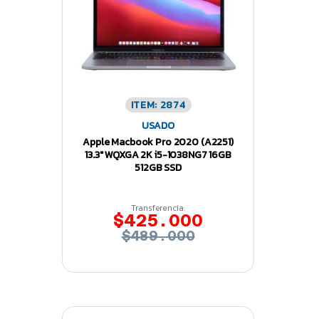
ITEM: 2874
USADO
Apple Macbook Pro 2020 (A2251)
13.3″ WQXGA 2K i5-1038NG7 16GB
512GB SSD
Transferencia:
$425.000
$489.000