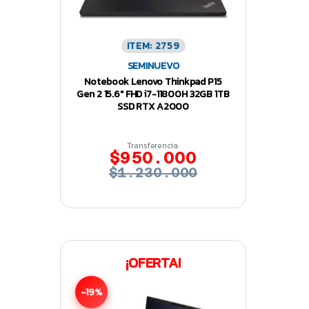
ITEM: 2759
SEMINUEVO
Notebook Lenovo Thinkpad P15
Gen 2 15.6″ FHD i7-11800H 32GB 1TB
SSD RTX A2000
Transferencia:
$950.000
$1.230.000
¡OFERTA!
-19%