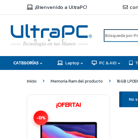
Skip to navigation
Skip to content
¡Bienvenido a UltraPC!
con
Buscar por:
R
D
C
H
CATEGORÍAS
Laptop
PC & AIO
T
Inicio
Memoria Ram del producto
16GB LPDD
No s
¡OFERTA!
-13%