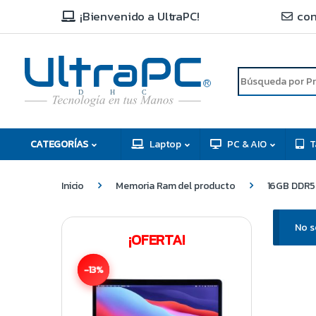
¡Bienvenido a UltraPC!
con
R
D
C
H
CATEGORÍAS
Laptop
PC & AIO
T
Inicio
Memoria Ram del producto
16GB DDR5
No s
¡OFERTA!
-13%