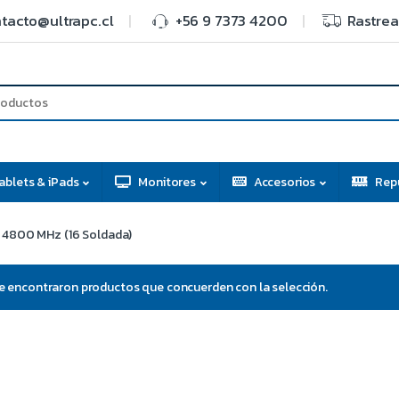
tacto@ultrapc.cl
+56 9 7373 4200
Rastrea
ablets & iPads
Monitores
Accesorios
Rep
 4800 MHz (16 Soldada)
e encontraron productos que concuerden con la selección.