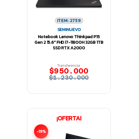
ITEM: 2759
SEMINUEVO
Notebook Lenovo Thinkpad P15
Gen 2 15.6″ FHD i7-11800H 32GB 1TB
SSD RTX A2000
Transferencia:
$950.000
$1.230.000
¡OFERTA!
-19%