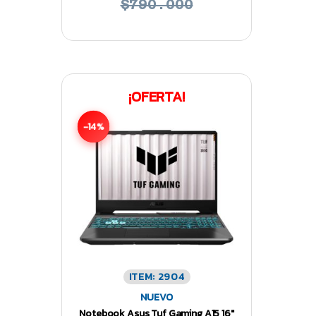
$790.000
¡OFERTA!
-14%
ITEM: 2904
NUEVO
Notebook Asus Tuf Gaming A15 16″