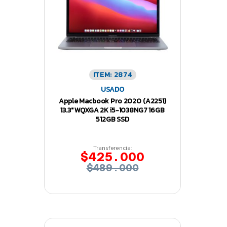
ITEM: 2874
USADO
Apple Macbook Pro 2020 (A2251)
13.3″ WQXGA 2K i5-1038NG7 16GB
512GB SSD
Transferencia:
$425.000
$489.000