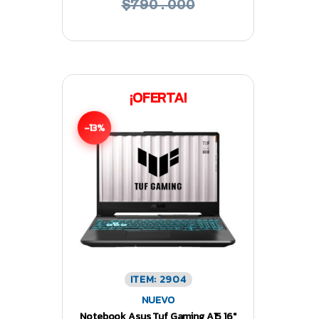
$790.000
¡OFERTA!
-13%
ITEM: 2904
NUEVO
Notebook Asus Tuf Gaming A15 16″