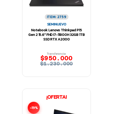
ITEM: 2759
SEMINUEVO
Notebook Lenovo Thinkpad P15
Gen 2 15.6″ FHD i7-11800H 32GB 1TB
SSD RTX A2000
Transferencia:
$950.000
$1.230.000
¡OFERTA!
-19%