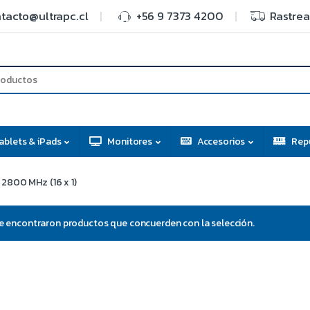
tacto@ultrapc.cl
+56 9 7373 4200
Rastrea
ablets & iPads
Monitores
Accesorios
Rep
2800 MHz (16 x 1)
e encontraron productos que concuerden con la selección.