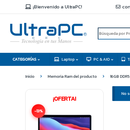
¡Bienvenido a UltraPC!
con
R
D
C
H
CATEGORÍAS
Laptop
PC & AIO
T
Inicio
Memoria Ram del producto
16GB DDR5 
No s
¡OFERTA!
-13%