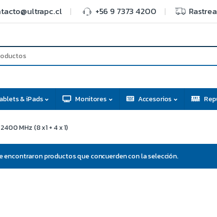
tacto@ultrapc.cl
+56 9 7373 4200
Rastrea
ablets & iPads
Monitores
Accesorios
Rep
2400 MHz (8 x1 + 4 x 1)
e encontraron productos que concuerden con la selección.