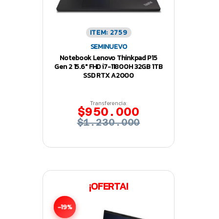
ITEM: 2759
SEMINUEVO
Notebook Lenovo Thinkpad P15
Gen 2 15.6″ FHD i7-11800H 32GB 1TB
SSD RTX A2000
Transferencia:
$950.000
$1.230.000
¡OFERTA!
-19%