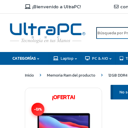
¡Bienvenido a UltraPC!
con
R
D
C
H
CATEGORÍAS
Laptop
PC & AIO
T
Inicio
Memoria Ram del producto
12GB DDR4 
No s
¡OFERTA!
-13%