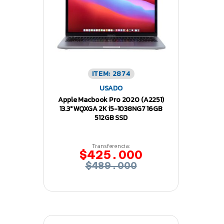
ITEM: 2874
USADO
Apple Macbook Pro 2020 (A2251)
13.3″ WQXGA 2K i5-1038NG7 16GB
512GB SSD
Transferencia:
$425.000
$489.000