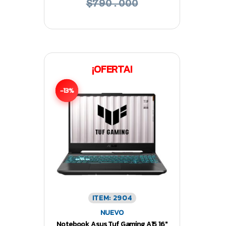
$790.000
¡OFERTA!
-13%
ITEM: 2904
NUEVO
Notebook Asus Tuf Gaming A15 16″