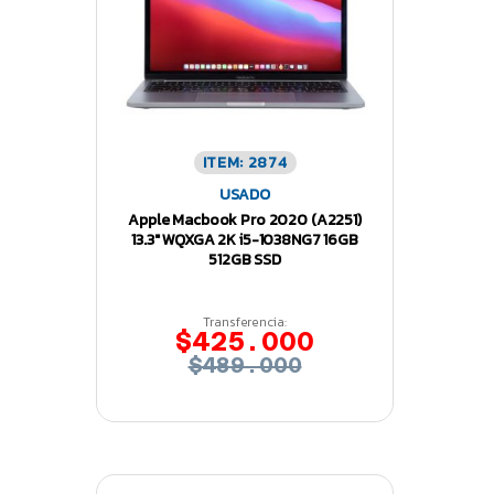
ITEM: 2874
USADO
Apple Macbook Pro 2020 (A2251)
13.3″ WQXGA 2K i5-1038NG7 16GB
512GB SSD
Transferencia:
$425.000
$489.000