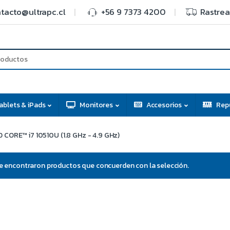
tacto@ultrapc.cl
+56 9 7373 4200
Rastrea
ablets & iPads
Monitores
Accesorios
Rep
CORE™ i7 10510U (1.8 GHz - 4.9 GHz)
e encontraron productos que concuerden con la selección.