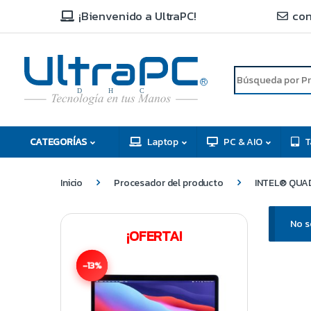
¡Bienvenido a UltraPC!
con
R
D
C
H
CATEGORÍAS
Laptop
PC & AIO
T
Inicio
Procesador del producto
INTEL® QUAD 
No s
¡OFERTA!
-13%