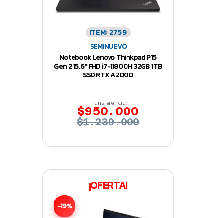
ITEM: 2759
SEMINUEVO
Notebook Lenovo Thinkpad P15
Gen 2 15.6″ FHD i7-11800H 32GB 1TB
SSD RTX A2000
Transferencia:
$950.000
$1.230.000
¡OFERTA!
-19%