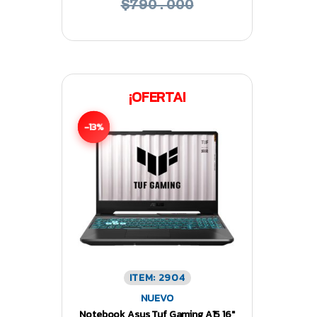
$790.000
¡OFERTA!
-13%
ITEM: 2904
NUEVO
Notebook Asus Tuf Gaming A15 16″