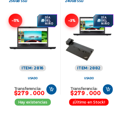
256GB SSD
240GB SSD
DÍA
DÍA
-11%
-3%
DEL
DEL
NIÑO
NIÑO
ITEM: 2816
ITEM: 2882
USADO
USADO
Transferencia:
Transferencia:
$279.000
$279.000
Hay existencias
¡Último en Stock!