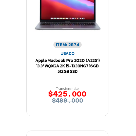
ITEM: 2874
USADO
Apple Macbook Pro 2020 (A2251)
13.3″ WQXGA 2K i5-1038NG7 16GB
512GB SSD
Transferencia:
$425.000
$489.000