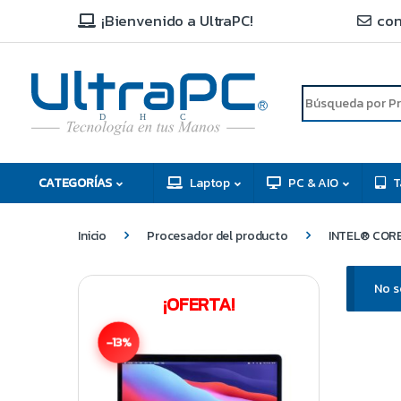
¡Bienvenido a UltraPC!
con
R
D
C
H
CATEGORÍAS
Laptop
PC & AIO
T
Inicio
Procesador del producto
INTEL® CORE
No s
¡OFERTA!
-13%