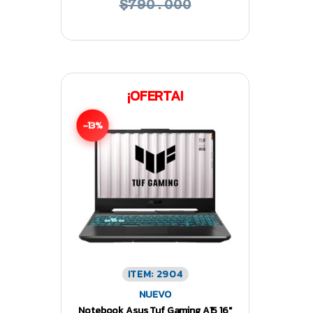
$790.000
¡OFERTA!
-13%
ITEM: 2904
NUEVO
Notebook Asus Tuf Gaming A15 16″