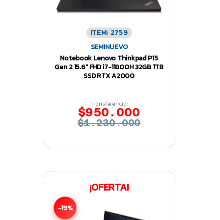
ITEM: 2759
SEMINUEVO
Notebook Lenovo Thinkpad P15
Gen 2 15.6″ FHD i7-11800H 32GB 1TB
SSD RTX A2000
Transferencia:
$950.000
$1.230.000
¡OFERTA!
-19%