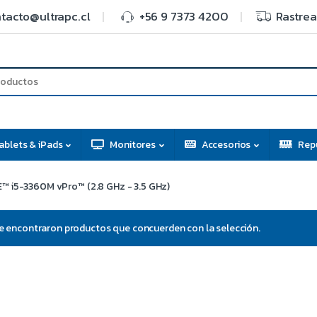
tacto@ultrapc.cl
+56 9 7373 4200
Rastrea
ablets & iPads
Monitores
Accesorios
Rep
™ i5-3360M vPro™ (2.8 GHz - 3.5 GHz)
e encontraron productos que concuerden con la selección.