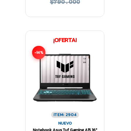
$790.000
¡OFERTA!
-14%
ITEM: 2904
NUEVO
Notebook Asus Tuf Gaming A15 16″