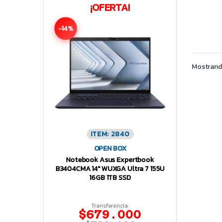
¡OFERTA!
-14%
Mostrando
ITEM: 2840
OPEN BOX
Notebook Asus Expertbook
B3404CMA 14″ WUXGA Ultra 7 155U
16GB 1TB SSD
Transferencia:
$679.000