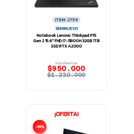
ITEM: 2759
SEMINUEVO
Notebook Lenovo Thinkpad P15
Gen 2 15.6″ FHD i7-11800H 32GB 1TB
SSD RTX A2000
Transferencia:
$950.000
$1.230.000
¡OFERTA!
-19%