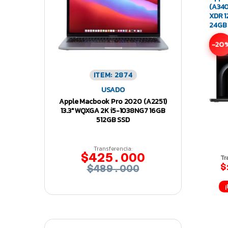
(A3403
XDR 1
24GB 
-20
ITEM: 2874
USADO
Apple Macbook Pro 2020 (A2251)
13.3″ WQXGA 2K i5-1038NG7 16GB
512GB SSD
Transferencia:
$425.000
Tr
$
$489.000