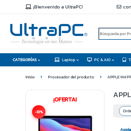
¡Bienvenido a UltraPC!
con
R
D
C
H
CATEGORÍAS
Laptop
PC & AIO
T
Inicio
Procesador del producto
APPLE M4 PR
APPLE
¡OFERTA!
-13%
Apple