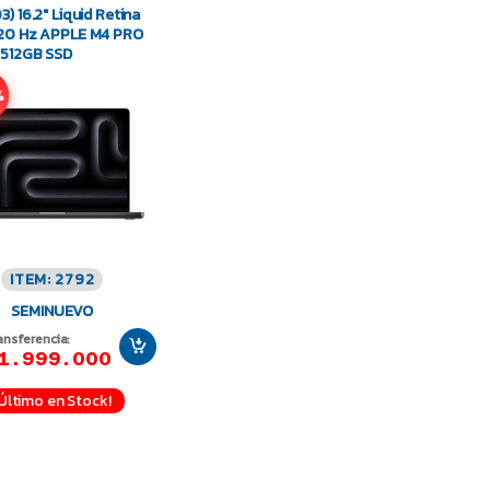
) 16.2″ Liquid Retina
20 Hz APPLE M4 PRO
512GB SSD
%
ITEM: 2792
SEMINUEVO
ansferencia:
1.999.000
¡Último en Stock!