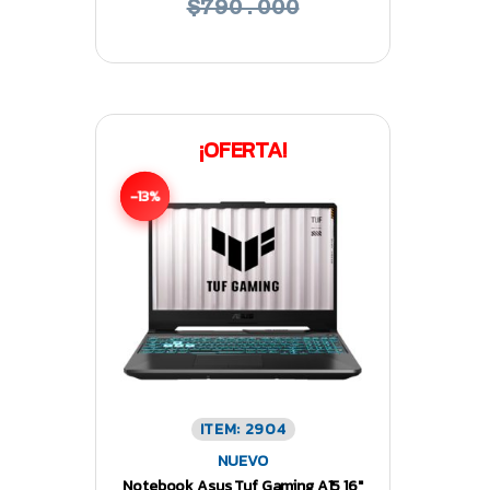
$790.000
¡OFERTA!
-13%
ITEM: 2904
NUEVO
Notebook Asus Tuf Gaming A15 16″