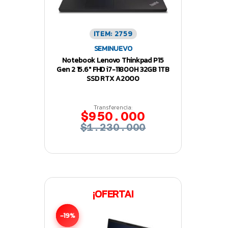
ITEM: 2759
SEMINUEVO
Notebook Lenovo Thinkpad P15
Gen 2 15.6″ FHD i7-11800H 32GB 1TB
SSD RTX A2000
Transferencia:
$950.000
$1.230.000
¡OFERTA!
-19%