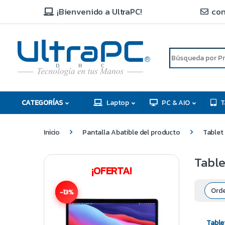
¡Bienvenido a UltraPC!
con
R
D
C
H
CATEGORÍAS
Laptop
PC & AIO
T
Inicio
Pantalla Abatible del producto
Tablet
Table
¡OFERTA!
-13%
Table