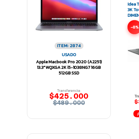
Idea 
3K To
DIME
256G
-8%
ITEM: 2874
USADO
Apple Macbook Pro 2020 (A2251)
13.3″ WQXGA 2K i5-1038NG7 16GB
512GB SSD
Transferencia:
$425.000
Tr
$
$489.000