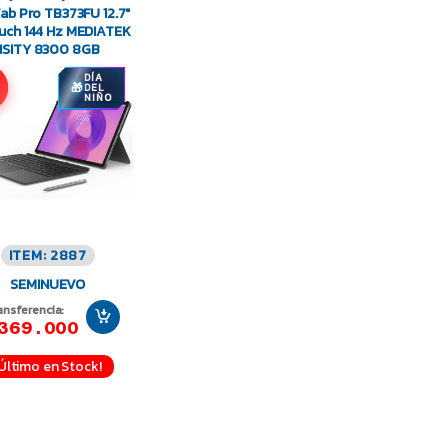
Tab Pro TB373FU 12.7″
uch 144 Hz MEDIATEK
NSITY 8300 8GB
B SSD
DÍA
DEL
NIÑO
ITEM: 2887
SEMINUEVO
ansferencia:
369.000
¡Último en Stock!