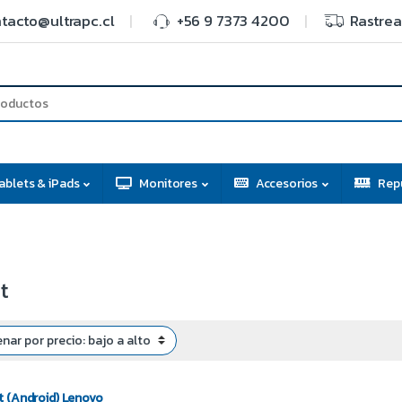
tacto@ultrapc.cl
+56 9 7373 4200
Rastrea
ablets & iPads
Monitores
Accesorios
Rep
t
t (Android) Lenovo