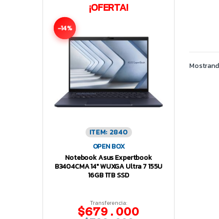
¡OFERTA!
-14%
Mostrando
ITEM: 2840
OPEN BOX
Notebook Asus Expertbook
B3404CMA 14″ WUXGA Ultra 7 155U
16GB 1TB SSD
Transferencia:
$679.000