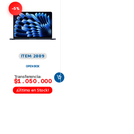
-5%
ITEM: 2889
OPEN BOX
Transferencia:
$1.050.000
¡Último en Stock!