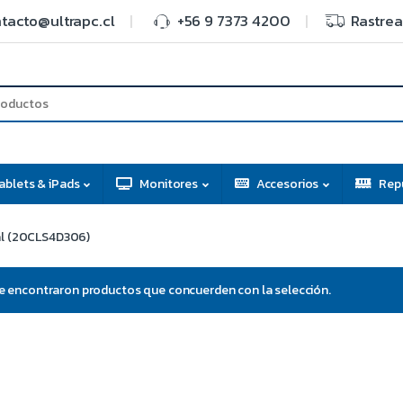
tacto@ultrapc.cl
+56 9 7373 4200
Rastrea
ablets & iPads
Monitores
Accesorios
Rep
al (20CLS4D306)
e encontraron productos que concuerden con la selección.