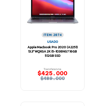
ITEM: 2874
USADO
Apple Macbook Pro 2020 (A2251)
13.3″ WQXGA 2K i5-1038NG7 16GB
512GB SSD
Transferencia:
$425.000
$489.000