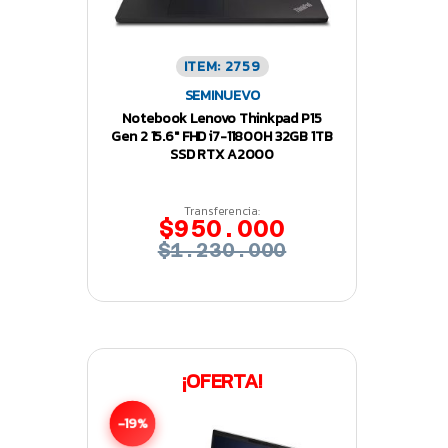
ITEM: 2759
SEMINUEVO
Notebook Lenovo Thinkpad P15
Gen 2 15.6″ FHD i7-11800H 32GB 1TB
SSD RTX A2000
Transferencia:
$950.000
$1.230.000
¡OFERTA!
-19%