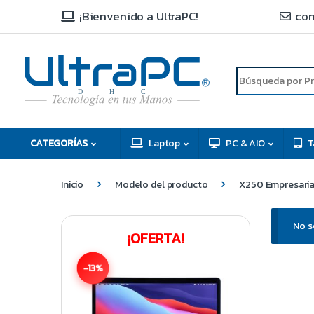
¡Bienvenido a UltraPC!
con
R
D
C
H
CATEGORÍAS
Laptop
PC & AIO
T
Inicio
Modelo del producto
X250 Empresari
No s
¡OFERTA!
-13%