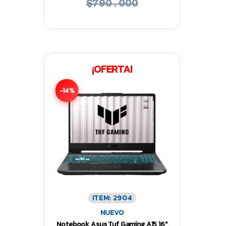
$790.000
¡OFERTA!
-14%
ITEM: 2904
NUEVO
Notebook Asus Tuf Gaming A15 16″