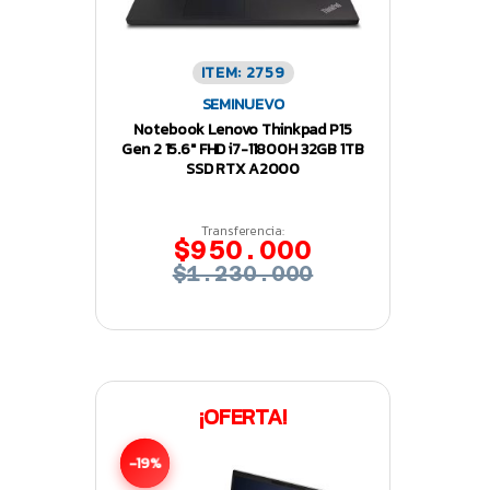
ITEM: 2759
SEMINUEVO
Notebook Lenovo Thinkpad P15
Gen 2 15.6″ FHD i7-11800H 32GB 1TB
SSD RTX A2000
Transferencia:
$950.000
$1.230.000
¡OFERTA!
-19%