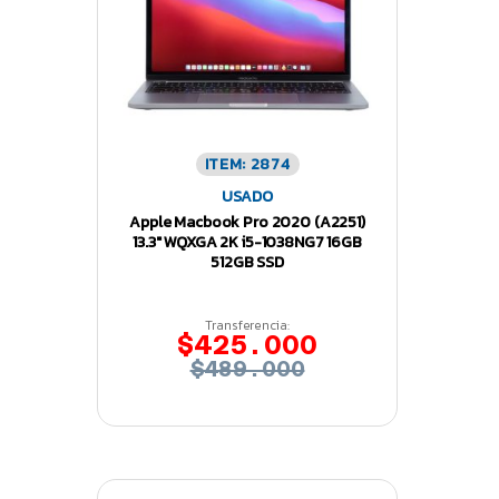
ITEM: 2874
USADO
Apple Macbook Pro 2020 (A2251)
13.3″ WQXGA 2K i5-1038NG7 16GB
512GB SSD
Transferencia:
$425.000
$489.000