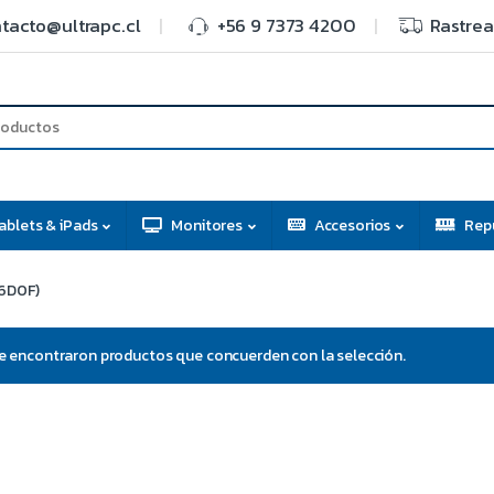
tacto@ultrapc.cl
+56 9 7373 4200
Rastrea
ablets & iPads
Monitores
Accesorios
Rep
6D0F)
e encontraron productos que concuerden con la selección.