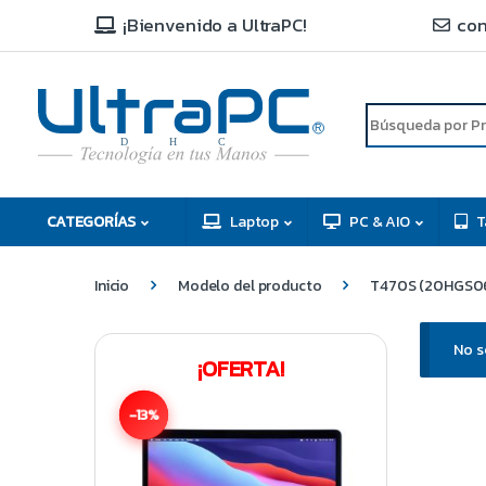
¡Bienvenido a UltraPC!
con
R
D
C
H
CATEGORÍAS
Laptop
PC & AIO
T
Inicio
Modelo del producto
T470S (20HGS0
No s
¡OFERTA!
-13%