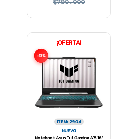
$790.000
¡OFERTA!
-13%
ITEM: 2904
NUEVO
Notebook Asus Tuf Gaming A15 16″