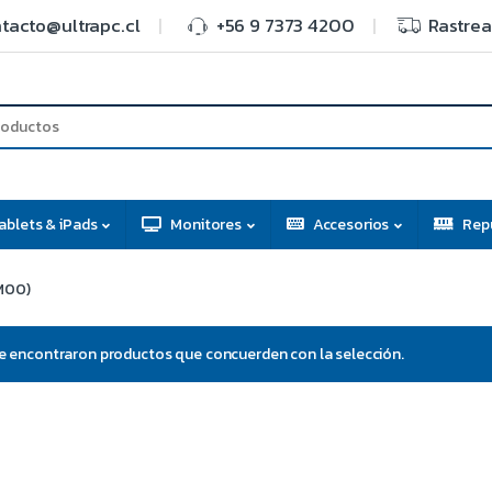
tacto@ultrapc.cl
+56 9 7373 4200
Rastrea
ablets & iPads
Monitores
Accesorios
Rep
M00)
e encontraron productos que concuerden con la selección.