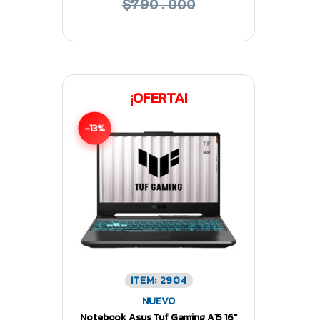
$790.000
¡OFERTA!
-13%
ITEM: 2904
NUEVO
Notebook Asus Tuf Gaming A15 16″