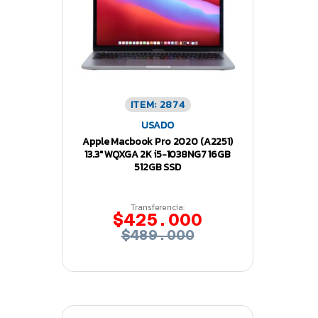
ITEM: 2874
USADO
Apple Macbook Pro 2020 (A2251)
13.3″ WQXGA 2K i5-1038NG7 16GB
512GB SSD
Transferencia:
$425.000
$489.000