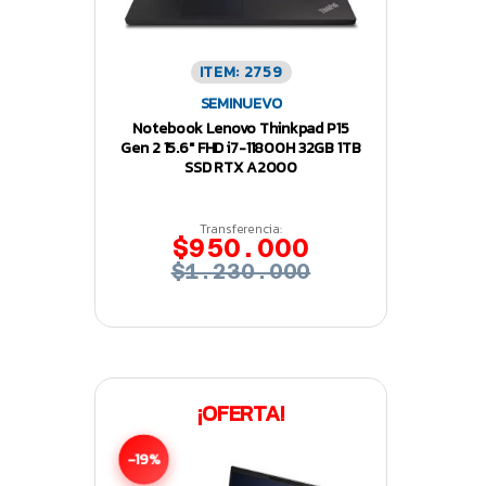
ITEM: 2759
SEMINUEVO
Notebook Lenovo Thinkpad P15
Gen 2 15.6″ FHD i7-11800H 32GB 1TB
SSD RTX A2000
Transferencia:
$950.000
$1.230.000
¡OFERTA!
-19%