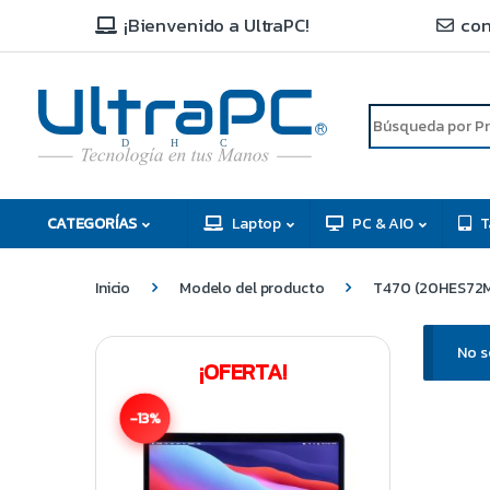
¡Bienvenido a UltraPC!
con
R
D
C
H
CATEGORÍAS
Laptop
PC & AIO
T
Inicio
Modelo del producto
T470 (20HES72
No s
¡OFERTA!
-13%