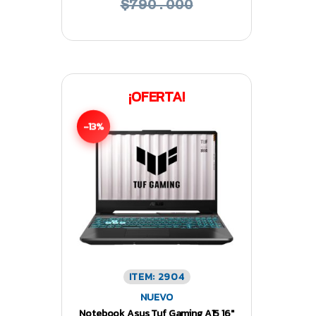
$790.000
¡OFERTA!
-13%
ITEM: 2904
NUEVO
Notebook Asus Tuf Gaming A15 16″