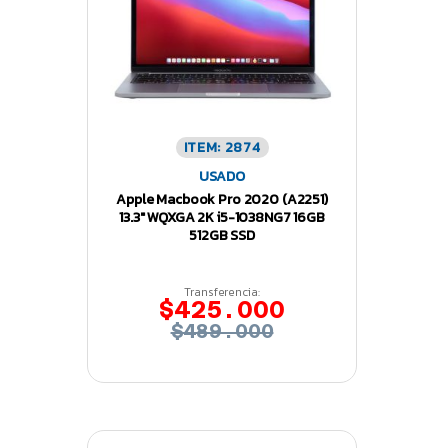
ITEM: 2874
USADO
Apple Macbook Pro 2020 (A2251)
13.3″ WQXGA 2K i5-1038NG7 16GB
512GB SSD
Transferencia:
$425.000
$489.000