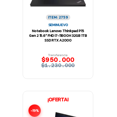
ITEM: 2759
SEMINUEVO
Notebook Lenovo Thinkpad P15
Gen 2 15.6″ FHD i7-11800H 32GB 1TB
SSD RTX A2000
Transferencia:
$950.000
$1.230.000
¡OFERTA!
-19%