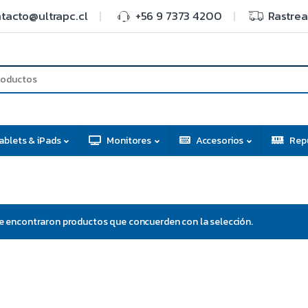
tacto@ultrapc.cl
+56 9 7373 4200
Rastrea
ablets & iPads
Monitores
Accesorios
Rep
e encontraron productos que concuerden con la selección.