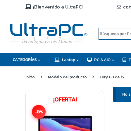
¡Bienvenido a UltraPC!
con
R
D
C
H
CATEGORÍAS
Laptop
PC & AIO
T
Inicio
Modelo del producto
Fury G8 de 15
No s
¡OFERTA!
-13%