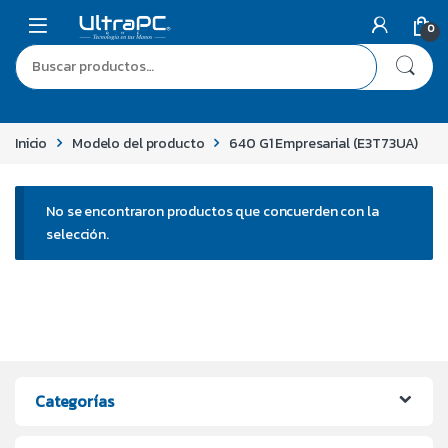
Skip to navigation
Skip to content
0
Buscar por:
Inicio
Modelo del producto
640 G1 Empresarial (E3T73UA)
No se encontraron productos que concuerden con la
selección.
Categorías