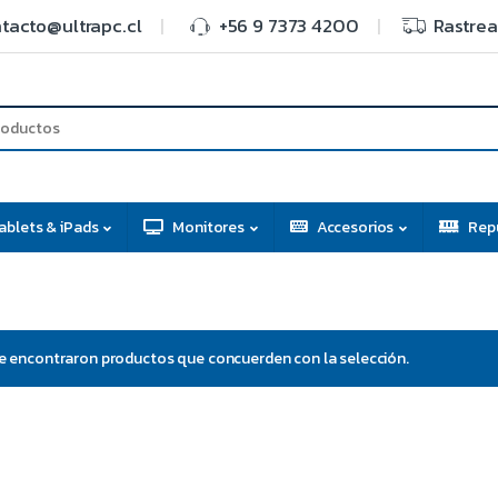
tacto@ultrapc.cl
+56 9 7373 4200
Rastrea
ablets & iPads
Monitores
Accesorios
Rep
e encontraron productos que concuerden con la selección.