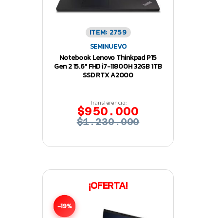
ITEM: 2759
SEMINUEVO
Notebook Lenovo Thinkpad P15
Gen 2 15.6″ FHD i7-11800H 32GB 1TB
SSD RTX A2000
Transferencia:
$950.000
$1.230.000
¡OFERTA!
-19%