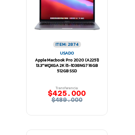
ITEM: 2874
USADO
Apple Macbook Pro 2020 (A2251)
13.3″ WQXGA 2K i5-1038NG7 16GB
512GB SSD
Transferencia:
$425.000
$489.000