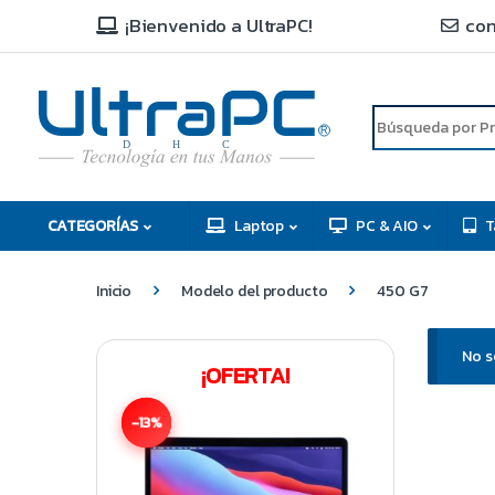
¡Bienvenido a UltraPC!
con
R
D
C
H
CATEGORÍAS
Laptop
PC & AIO
T
Inicio
Modelo del producto
450 G7
No s
¡OFERTA!
-13%