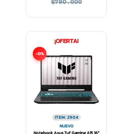
$790.000
¡OFERTA!
-13%
ITEM: 2904
NUEVO
Notebook Asus Tuf Gaming A15 16″