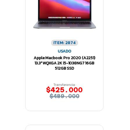
ITEM: 2874
USADO
Apple Macbook Pro 2020 (A2251)
13.3″ WQXGA 2K i5-1038NG7 16GB
512GB SSD
Transferencia:
$425.000
$489.000