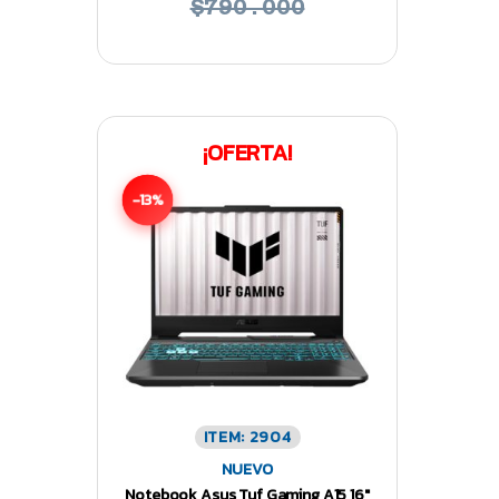
$790.000
¡OFERTA!
-13%
ITEM: 2904
NUEVO
Notebook Asus Tuf Gaming A15 16″