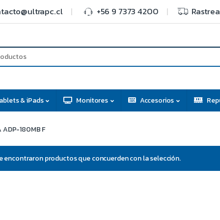
tacto@ultrapc.cl
+56 9 7373 4200
Rastrea
ablets & iPads
Monitores
Accesorios
Rep
A ADP-180MB F
e encontraron productos que concuerden con la selección.