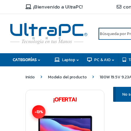
¡Bienvenido a UltraPC!
con
R
D
C
H
CATEGORÍAS
Laptop
PC & AIO
T
Inicio
Modelo del producto
180W 19.5V 9.23
No s
¡OFERTA!
-13%