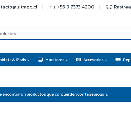
tacto@ultrapc.cl
+56 9 7373 4200
Rastrea
ablets & iPads
Monitores
Accesorios
Rep
e encontraron productos que concuerden con la selección.