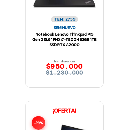
ITEM: 2759
SEMINUEVO
Notebook Lenovo Thinkpad P15
Gen 2 15.6″ FHD i7-11800H 32GB 1TB
SSD RTX A2000
Transferencia:
$950.000
$1.230.000
¡OFERTA!
-19%