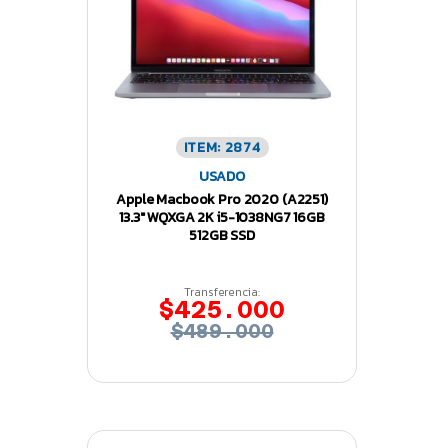
ITEM: 2874
USADO
Apple Macbook Pro 2020 (A2251)
13.3″ WQXGA 2K i5-1038NG7 16GB
512GB SSD
Transferencia:
$425.000
$489.000