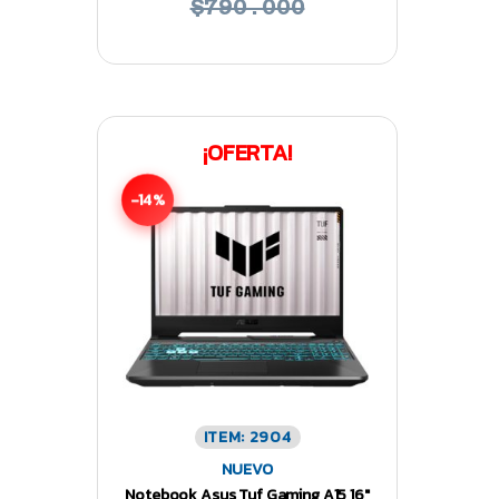
$790.000
¡OFERTA!
-14%
ITEM: 2904
NUEVO
Notebook Asus Tuf Gaming A15 16″