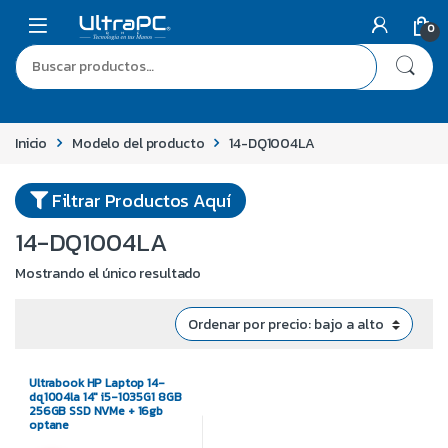
0
Inicio
Modelo del producto
14-DQ1004LA
Filtrar Productos Aquí
14-DQ1004LA
Mostrando el único resultado
Ultrabook HP Laptop 14-
dq1004la 14″ i5-1035G1 8GB
256GB SSD NVMe + 16gb
optane